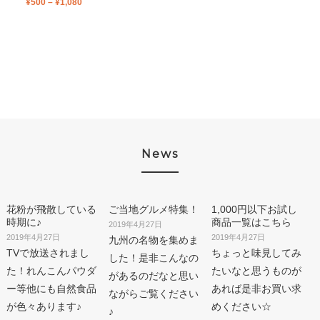
¥
500
–
¥
1,080
News
花粉が飛散している
ご当地グルメ特集！
1,000円以下お試し
時期に♪
商品一覧はこちら
2019年4月27日
2019年4月27日
2019年4月27日
九州の名物を集めま
TVで放送されまし
ちょっと味見してみ
した！是非こんなの
た！れんこんパウダ
たいなと思うものが
があるのだなと思い
ー等他にも自然食品
あれば是非お買い求
ながらご覧ください
が色々あります♪
めください☆
♪