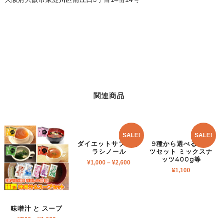
関連商品
SALE!
SALE!
ダイエットサプリ サ
9種から選べるナッ
ラシノール
ツセット ミックスナ
ッツ400g等
¥
1,000
–
¥
2,600
¥
1,100
味噌汁 と スープ