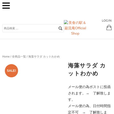
LOGIN
検
索
対
象:
Home
/
全商品一覧
/ 海藻サラダ カットわかめ
海藻サラダ カ
SALE!
ットわかめ
メール便の為ポストに投函
されます。→ 了解致しま
す。
メール便の為、日付時間指
定不可 → 了解致しま