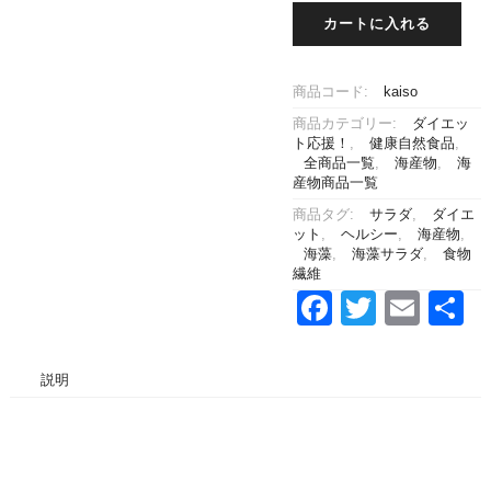
ダ
50g
わ
カートに入れる
カ
個
か
ッ
め
ト
60g
商品コード:
kaiso
わ
個
か
商品カテゴリー:
ダイエッ
め
ト応援！
,
健康自然食品
,
全商品一覧
,
海産物
,
海
200g
産物商品一覧
個
商品タグ:
サラダ
,
ダイエ
ット
,
ヘルシー
,
海産物
,
海藻
,
海藻サラダ
,
食物
繊維
Facebook
Twitter
Emai
説明