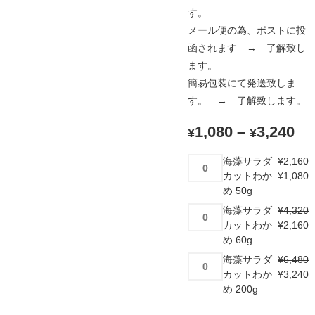
す。
メール便の為、ポストに投
函されます → 了解致し
ます。
簡易包装にて発送致しま
す。 → 了解致します。
1,080
–
3,240
¥
¥
海
海藻サラダ
¥
2,160
藻
カットわか
¥
1,080
サ
め 50g
ラ
海
海藻サラダ
¥
4,320
ダ
藻
カットわか
¥
2,160
カ
サ
め 60g
ッ
ラ
海
海藻サラダ
¥
6,480
ト
ダ
藻
カットわか
¥
3,240
わ
カ
サ
め 200g
か
ッ
ラ
め
ト