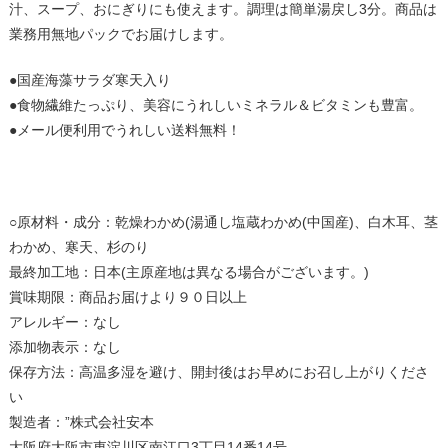
汁、スープ、おにぎりにも使えます。調理は簡単湯戻し3分。商品は
業務用無地パックでお届けします。
●国産海藻サラダ寒天入り
●食物繊維たっぷり、美容にうれしいミネラル＆ビタミンも豊富。
●メール便利用でうれしい送料無料！
○原材料・成分：乾燥わかめ(湯通し塩蔵わかめ(中国産)、白木耳、茎
わかめ、寒天、杉のり
最終加工地：日本(主原産地は異なる場合がございます。)
賞味期限：商品お届けより９０日以上
アレルギー：なし
添加物表示：なし
保存方法：高温多湿を避け、開封後はお早めにお召し上がりくださ
い
製造者：”株式会社安本
大阪府大阪市東淀川区南江口3丁目14番14号