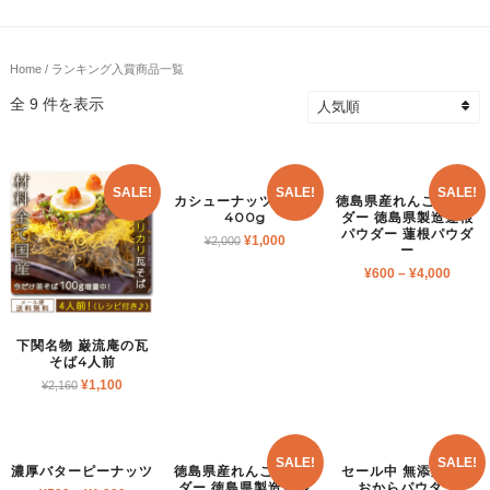
Home
/ ランキング入賞商品一覧
全 9 件を表示
SALE!
SALE!
SALE!
カシューナッツ柿の種
徳島県産れんこんパウ
400g
ダー 徳島県製造蓮根
パウダー 蓮根パウダ
¥
1,000
¥
2,000
ー
¥
600
–
¥
4,000
下関名物 巌流庵の瓦
そば4人前
¥
1,100
¥
2,160
SALE!
SALE!
濃厚バターピーナッツ
徳島県産れんこんパウ
セール中 無添加国産
ダー 徳島県製造蓮根
おからパウダー