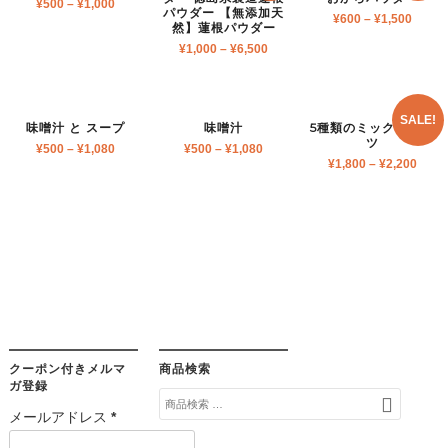
¥
500
–
¥
1,000
パウダー 【無添加天
¥
600
–
¥
1,500
然】蓮根パウダー
¥
1,000
–
¥
6,500
SALE!
味噌汁 と スープ
味噌汁
5種類のミックスナッ
ツ
¥
500
–
¥
1,080
¥
500
–
¥
1,080
¥
1,800
–
¥
2,200
クーポン付きメルマ
商品検索
ガ登録
検
メールアドレス
*
索
対