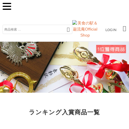
検
LOGIN
索
対
象:
ランキング入賞商品一覧