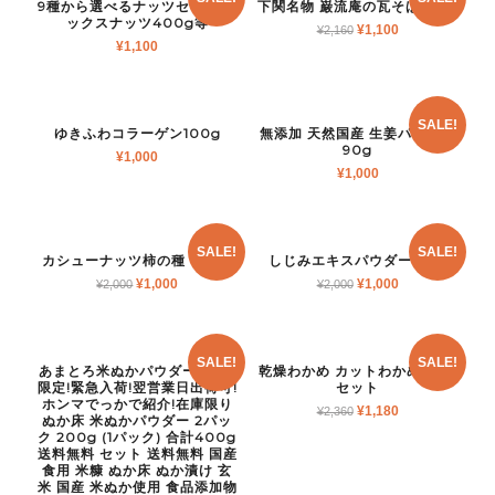
9種から選べるナッツセット ミ
下関名物 巌流庵の瓦そば4人前
ックスナッツ400g等
¥
1,100
¥
2,160
¥
1,100
SALE!
ゆきふわコラーゲン100g
無添加 天然国産 生姜パウダー
90g
¥
1,000
¥
1,000
SALE!
SALE!
カシューナッツ柿の種 400g
しじみエキスパウダー 90g
¥
1,000
¥
1,000
¥
2,000
¥
2,000
SALE!
SALE!
あまとろ米ぬかパウダー 80個
乾燥わかめ カットわかめ 80g
限定!緊急入荷!翌営業日出荷可!
セット
ホンマでっかで紹介!在庫限り
¥
1,180
¥
2,360
ぬか床 米ぬかパウダー 2パッ
ク 200g (1パック) 合計400g
送料無料 セット 送料無料 国産
食用 米糠 ぬか床 ぬか漬け 玄
米 国産 米ぬか使用 食品添加物