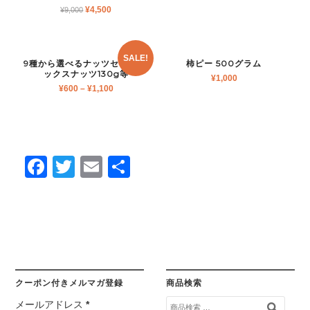
¥
4,500
¥
9,000
SALE!
9種から選べるナッツセット ミ
柿ピー 500グラム
ックスナッツ130g等
¥
1,000
¥
600
–
¥
1,100
Facebook
Twitter
Email
共
有
クーポン付きメルマガ登録
商品検索
検
メールアドレス
*