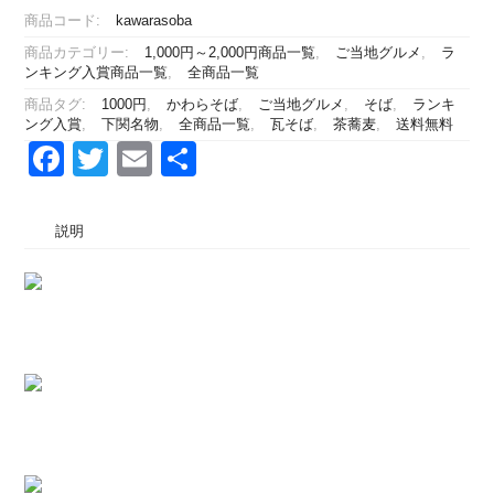
物
商品コード:
kawarasoba
巌
商品カテゴリー:
1,000円～2,000円商品一覧
,
ご当地グルメ
,
ラ
流
ンキング入賞商品一覧
,
全商品一覧
庵
の
商品タグ:
1000円
,
かわらそば
,
ご当地グルメ
,
そば
,
ランキ
ング入賞
,
下関名物
,
全商品一覧
,
瓦そば
,
茶蕎麦
,
送料無料
瓦
Facebook
Twitter
Email
共
そ
ば
有
4
人
説明
前
個