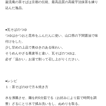
巌流庵の茶そばは京都の伝統、最高品質の高級宇治抹茶を練り
込んだ逸品。
●瓦そばのつゆ
つゆはかつおと昆布をふんだんに使い、山口県の下関醤油で味
付けをした、
少し甘めの上品で奥ゆきのある味わい。
そうめんやざる蕎麦等と違い、瓦そばのつゆは、
必ず「温かい」お湯で割って召し上がりください。
●レシピ
１：茶そばのゆで方＆焼き方
水を沸騰させ、麺を約5分茹でる（お好みにより茹で時間を調
整）ざるにとり水で揉み洗いをし、ぬめりを取る。