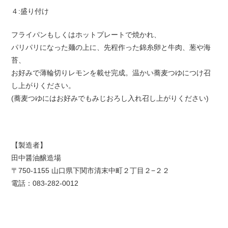
４:盛り付け
フライパンもしくはホットプレートで焼かれ、
パリパリになった麺の上に、先程作った錦糸卵と牛肉、葱や海
苔、
お好みで薄輪切りレモンを載せ完成。温かい蕎麦つゆにつけ召
し上がりください。
(蕎麦つゆにはお好みでもみじおろし入れ召し上がりください)
【製造者】
田中醤油醸造場
〒750-1155 山口県下関市清末中町２丁目２−２２
電話：083-282-0012