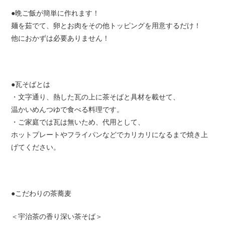
●晩ご飯が簡単に作れます！
麺を茹でて、卵とお肉をその他トッピングを用意するだけ！
他におかずは必要ありません！
●瓦そばとは
・文字通り、熱した瓦の上に茶そばと具材を載せて、
温かいめんつゆで食べる料理です。
・ご家庭では瓦は無いため、代用として、
ホットプレートやフライパンなどでカリカリになるまで焼き上
げてください。
●こだわりの茶蕎麦
＜宇治茶の香り深い茶そば＞