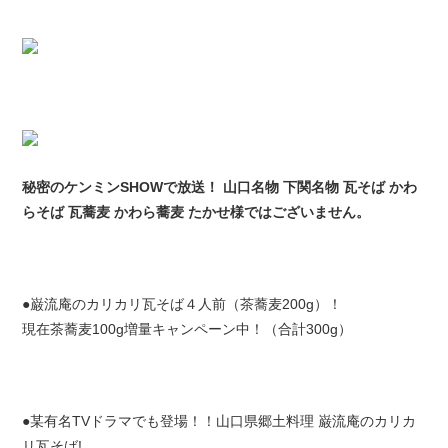
秘密のケンミンSHOWで放送！ 山口名物 下関名物 瓦そば かわ
らそば 瓦蕎麦 かわら蕎麦 たかせ様ではございません。
●巌流庵のカリカリ瓦そば４人前（茶蕎麦200g）！
現在茶蕎麦100g増量キャンペーン中！（合計300g）
●某有名TVドラマでも登場！！山口県郷土料理 巌流庵のカリカ
リ瓦そば!