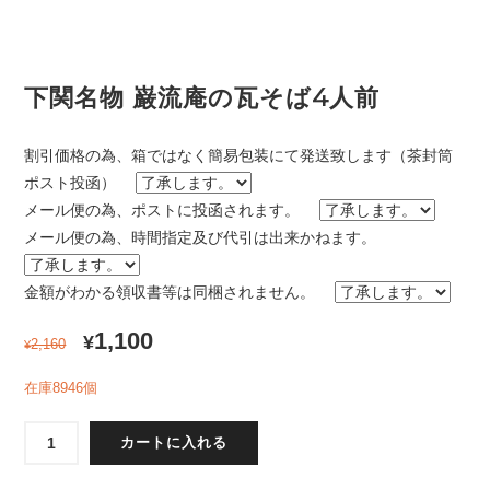
下関名物 巌流庵の瓦そば4人前
割引価格の為、箱ではなく簡易包装にて発送致します（茶封筒
ポスト投函）
メール便の為、ポストに投函されます。
メール便の為、時間指定及び代引は出来かねます。
金額がわかる領収書等は同梱されません。
1,100
¥
2,160
¥
在庫8946個
下
カートに入れる
関
名