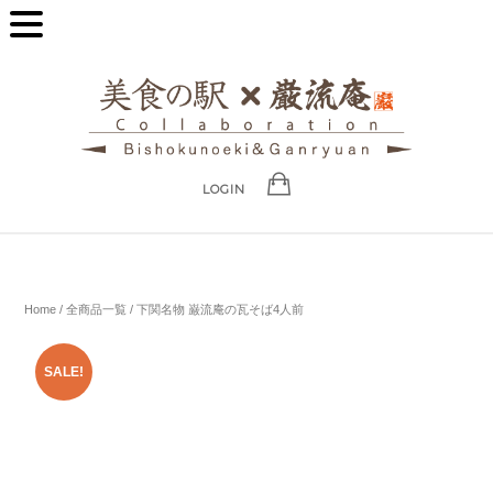
LOGIN
Home
/
全商品一覧
/ 下関名物 巌流庵の瓦そば4人前
SALE!