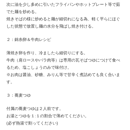
次に油を少し多めに引いたフライパンやホットプレート等で茹
でた麺を炒める。
焼きそばの様に炒めると麺が細切れになる為、軽く平らにほぐ
した状態で放置し麺の水分を飛ばし焼き付ける。
２：錦糸卵＆牛肉レシピ
薄焼き卵を作り、冷ましたら細切りにする。
牛肉（肩ロースやバラ肉等）は専用の瓦そばつゆにつけて食べ
るため、塩こしょうのみで味付け。
※お肉は醤油、砂糖、みりん等で甘辛く煮詰めても良く合いま
す。
３：蕎麦つゆ
付属の蕎麦つゆは２人前です。
お湯とつゆを１:１の割合で薄めてください。
(必ず熱湯で割ってください)