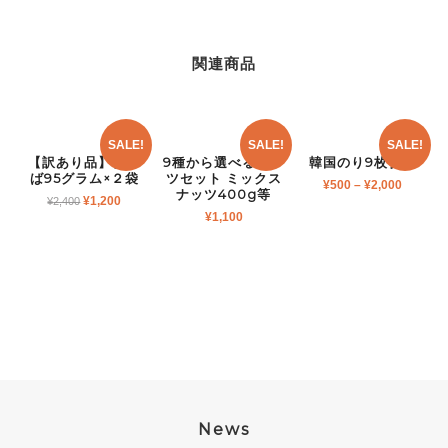
関連商品
SALE!
SALE!
SALE!
【訳あり品】梅し
9種から選べるナッ
韓国のり9枚切り
ば95グラム×２袋
ツセット ミックス
¥
500
–
¥
2,000
ナッツ400g等
¥
1,200
¥
2,400
¥
1,100
News