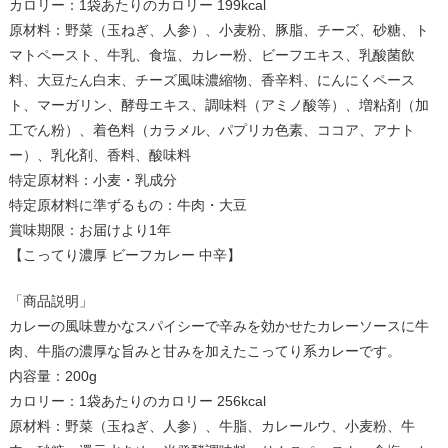
カロリー：1袋あたりのカロリー 199kcal
原材料：野菜（玉ねぎ、人参）、小麦粉、豚脂、チーズ、砂糖、ト
マトペースト、牛乳、食塩、カレー粉、ビーフエキス、乳酸菌飲
料、大豆たん白末、チーズ風味濃縮物、香辛料、にんにくペース
ト、マーガリン、酵母エキス、調味料（アミノ酸等）、増粘剤（加
工でん粉）、着色料（カラメル、パプリカ色素、ココア、アナト
ー）、乳化剤、香料、酸味料
特定原材料：小麦・乳成分
特定原材料に準ずるもの：牛肉・大豆
賞味期限：お届けより1年
【こってり濃厚 ビーフカレー 中辛】
「商品説明」
カレーの風味豊かなスパイシーで辛みを効かせたカレーソースに牛
肉、牛脂の濃厚な旨みと甘みを加えたこってり系カレーです。
内容量：200g
カロリー：1袋あたりのカロリー 256kcal
原材料：野菜（玉ねぎ、人参）、牛脂、カレールウ、小麦粉、牛