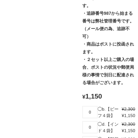
す。
・追跡番号987から始まる
番号は弊社管理番号です。
（メール便の為、追跡不
可）
・商品はポストに投函され
ます。
・２セット以上ご購入の場
合、ポストの状況や郵便局
様の事情で別日に配達され
る場合がございます。
1,150
¥
◯b.
◯b.【ビー
¥
2,300
【ビ
フ４袋】
¥
1,150
ー
◯d.
◯d.【イン
¥
2,300
フ
【イ
ド４袋】
¥
1,150
４
ン