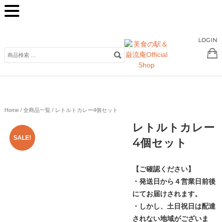
LOGIN
検
索
対
象:
Home
/
全商品一覧
/ レトルトカレー4個セット
レトルトカレー
SALE!
4個セット
【ご確認ください】
・発送日から４営業日前後
にてお届けされます。
・しかし、土日祝日は配達
されない地域がございま