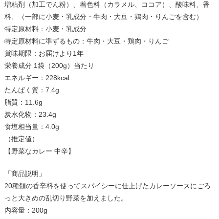
増粘剤（加工でん粉）、着色料（カラメル、ココア）、酸味料、香
料、（一部に小麦・乳成分・牛肉・大豆・鶏肉・りんごを含む）
特定原材料：小麦・乳成分
特定原材料に準ずるもの：牛肉・大豆・鶏肉・りんご
賞味期限：お届けより1年
栄養成分 1袋（200g）当たり
エネルギー：228kcal
たんぱく質：7.4g
脂質：11.6g
炭水化物：23.4g
食塩相当量：4.0g
（推定値）
【野菜なカレー 中辛】
「商品説明」
20種類の香辛料を使ってスパイシーに仕上げたカレーソースにごろ
っと大きめの乱切り野菜を加えました。
内容量：200g