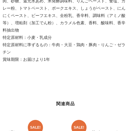
肉、砂糖、還元水あめ、米発酵調味料、りんごペースト、食塩、カ
レー粉、トマトペースト、ポークエキス、しょうがペースト、にん
にくペースト、ビーフエキス、全粉乳、香辛料、調味料（アミノ酸
等）、増粘剤（加工でん粉）、カラメル色素、香料、酸味料、香辛
料抽出物
特定原材料：小麦・乳成分
特定原材料に準ずるもの：牛肉・大豆・鶏肉・豚肉・りんご・ゼラ
チン
賞味期限：お届けより1年
関連商品
SALE!
SALE!