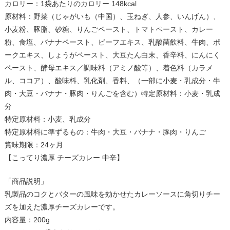
カロリー：1袋あたりのカロリー 148kcal
原材料：野菜（じゃがいも（中国）、玉ねぎ、人参、いんげん）、
小麦粉、豚脂、砂糖、りんごペースト、トマトペースト、カレー
粉、食塩、バナナペースト、ビーフエキス、乳酸菌飲料、牛肉、ポ
ークエキス、しょうがペースト、大豆たん白末、香辛料、にんにく
ペースト、酵母エキス／調味料（アミノ酸等）、着色料（カラメ
ル、ココア）、酸味料、乳化剤、香料、（一部に小麦・乳成分・牛
肉・大豆・バナナ・豚肉・りんごを含む）特定原材料：小麦・乳成
分
特定原材料：小麦、乳成分
特定原材料に準ずるもの：牛肉・大豆・バナナ・豚肉・りんご
賞味期限：24ヶ月
【こってり濃厚 チーズカレー 中辛】
「商品説明」
乳製品のコクとバターの風味を効かせたカレーソースに角切りチー
ズを加えた濃厚チーズカレーです。
内容量：200g