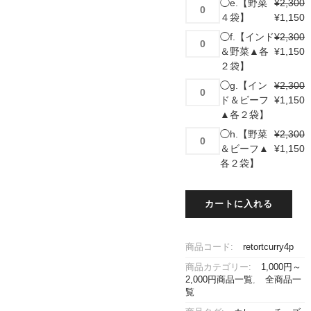
◯e.
◯e.【野菜
¥
2,300
袋】
ド
【野
４袋】
¥
1,150
個
４
菜
◯f.
◯f.【インド
¥
2,300
袋】
４
【イ
＆野菜▲各
¥
1,150
個
袋】
ン
２袋】
個
ド
◯g.
◯g.【イン
¥
2,300
＆
【イ
ド＆ビーフ
¥
1,150
野
ン
▲各２袋】
菜
ド
◯h.
◯h.【野菜
¥
2,300
▲
＆
【野
＆ビーフ▲
¥
1,150
各
ビ
菜
各２袋】
２
ー
＆
袋】
フ
ビ
個
▲
カートに入れる
ー
各
フ
２
▲
袋】
商品コード:
retortcurry4p
各
個
２
商品カテゴリー:
1,000円～
袋】
2,000円商品一覧
,
全商品一
覧
個