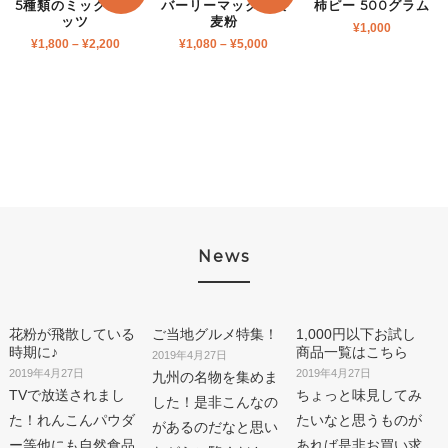
5種類のミックスナ
バーリーマックス大
柿ピー 500グラム
ッツ
麦粉
¥
1,000
¥
1,800
–
¥
2,200
¥
1,080
–
¥
5,000
News
花粉が飛散している
ご当地グルメ特集！
1,000円以下お試し
時期に♪
商品一覧はこちら
2019年4月27日
2019年4月27日
2019年4月27日
九州の名物を集めま
TVで放送されまし
ちょっと味見してみ
した！是非こんなの
た！れんこんパウダ
たいなと思うものが
があるのだなと思い
ー等他にも自然食品
あれば是非お買い求