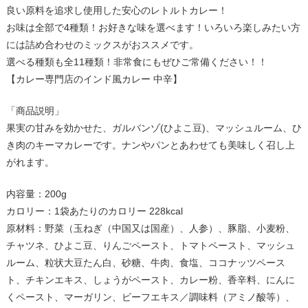
良い原料を追求し使用した安心のレトルトカレー！
お味は全部で4種類！お好きな味を選べます！いろいろ楽しみたい方
には詰め合わせのミックスがおススメです。
選べる種類も全11種類！非常食にもぜひご常備ください！！
【カレー専門店のインド風カレー 中辛】
「商品説明」
果実の甘みを効かせた、ガルバンゾ(ひよこ豆)、マッシュルーム、ひ
き肉のキーマカレーです。ナンやパンとあわせても美味しく召し上
がれます。
内容量：200g
カロリー：1袋あたりのカロリー 228kcal
原材料：野菜（玉ねぎ（中国又は国産）、人参）、豚脂、小麦粉、
チャツネ、ひよこ豆、りんごペースト、トマトペースト、マッシュ
ルーム、粒状大豆たん白、砂糖、牛肉、食塩、ココナッツペース
ト、チキンエキス、しょうがペースト、カレー粉、香辛料、にんに
くペースト、マーガリン、ビーフエキス／調味料（アミノ酸等）、