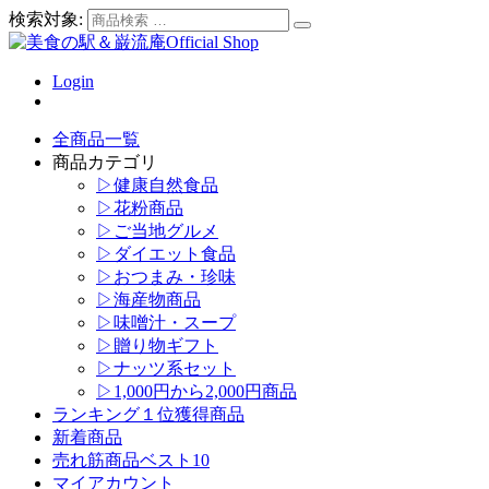
検索対象:
Login
全商品一覧
商品カテゴリ
▷健康自然食品
▷花粉商品
▷ご当地グルメ
▷ダイエット食品
▷おつまみ・珍味
▷海産物商品
▷味噌汁・スープ
▷贈り物ギフト
▷ナッツ系セット
▷1,000円から2,000円商品
ランキング１位獲得商品
新着商品
売れ筋商品ベスト10
マイアカウント