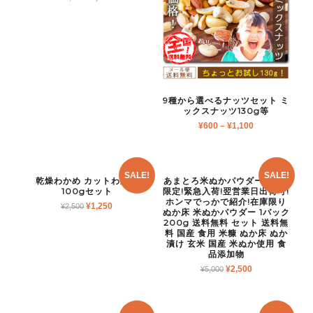
9種から選べるナッツセット ミ
ックスナッツ130g等
¥
600
–
¥
1,100
SALE!
SALE!
乾燥わかめ カットわかめ
あまとろ米ぬかパウダー 80個
100gセット
限定!緊急入荷!翌営業日出荷可!
ホンマでっかで紹介!在庫限り
¥
1,250
¥
2,500
ぬか床 米ぬかパウダー 1パック
200g 送料無料 セット 送料無
料 国産 食用 米糠 ぬか床 ぬか
漬け 玄米 国産 米ぬか使用 食
品添加物
¥
2,500
¥
5,000