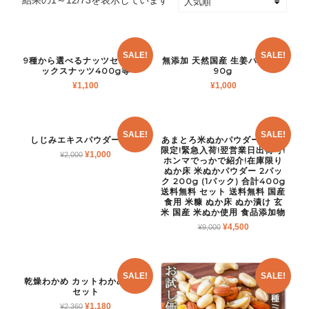
SALE!
SALE!
9種から選べるナッツセット ミ
無添加 天然国産 生姜パウダー
ックスナッツ400g等
90g
¥
1,100
¥
1,000
SALE!
SALE!
しじみエキスパウダー 90g
あまとろ米ぬかパウダー 80個
限定!緊急入荷!翌営業日出荷可!
¥
1,000
¥
2,000
ホンマでっかで紹介!在庫限り
ぬか床 米ぬかパウダー 2パッ
ク 200g (1パック) 合計400g
送料無料 セット 送料無料 国産
食用 米糠 ぬか床 ぬか漬け 玄
米 国産 米ぬか使用 食品添加物
¥
4,500
¥
9,000
SALE!
SALE!
乾燥わかめ カットわかめ 80g
セット
¥
1,180
¥
2,360