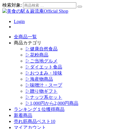
検索対象:
Login
全商品一覧
商品カテゴリ
▷健康自然食品
▷花粉商品
▷ご当地グルメ
▷ダイエット食品
▷おつまみ・珍味
▷海産物商品
▷味噌汁・スープ
▷贈り物ギフト
▷ナッツ系セット
▷1,000円から2,000円商品
ランキング１位獲得商品
新着商品
売れ筋商品ベスト10
マイアカウント