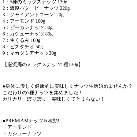
1：5種のミックスナッツ 130g
2：濃厚バターピーナッツ 220g
3：ジャイアントコーン120g
4：アーモンド 100g
5：ピーカンナッツ 50g
6：カシューナッツ 80g
7：生くるみ 100g
8：ピスタチオ 50g
9：マカダミアナッツ30g
【巌流庵のミックスナッツ5種130g】
●身体に優しく健康的に美味しくナッツ生活始めませんか？
こだわりの5種ナッツを集めました！
カリカリ、ぽりぽり。美味しくてとまらない！
●PREMIAMナッツ５種類!
・アーモンド
・カシューナッツ