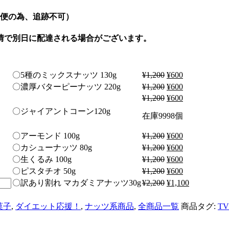
ル便の為、追跡不可）
情で別日に配達される場合がございます。
〇5種のミックスナッツ 130g
¥
1,200
¥
600
〇濃厚バターピーナッツ 220g
¥
1,200
¥
600
¥
1,200
¥
600
〇ジャイアントコーン120g
在庫9998個
〇アーモンド 100g
¥
1,200
¥
600
〇カシューナッツ 80g
¥
1,200
¥
600
〇生くるみ 100g
¥
1,200
¥
600
〇ピスタチオ 50g
¥
1,200
¥
600
〇訳あり割れ マカダミアナッツ30g
¥
2,200
¥
1,100
菓子
,
ダイエット応援！
,
ナッツ系商品
,
全商品一覧
商品タグ:
T