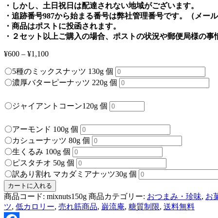
・しかし、土日祝日は配達されない地域がございます。
・追跡番号987から始まる番号は弊社管理番号です。（メー
・商品はポストに投函されます。
・２セット以上ご購入の場合、ポストの状況や郵便局様の事
¥
600
–
¥
1,100
〇5種のミックスナッツ 130g 個
〇濃厚バターピーナッツ 220g 個
〇ジャイアントコーン120g 個
〇アーモンド 100g 個
〇カシューナッツ 80g 個
〇生くるみ 100g 個
〇ピスタチオ 50g 個
〇訳あり割れ マカダミアナッツ30g 個
カートに入れる
商品コード:
mixnuts150g
商品カテゴリー:
おつまみ・珍味
,
お
ツ
,
低カロリー
,
売れ筋商品
,
巌流庵
,
糖質制限
,
送料無料