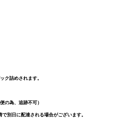
パック詰めされます。
。
ル便の為、追跡不可）
情で別日に配達される場合がございます。