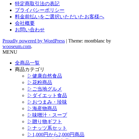
特定商取引法の表記
プライバシーポリシー
料金前払いをご選択いただいたお客様へ
会社概要
お問い合わせ
Proudly powered by WordPress
|
Theme: montblanc by
wooseum.com
.
MENU
全商品一覧
商品カテゴリ
▷健康自然食品
▷花粉商品
▷ご当地グルメ
▷ダイエット食品
▷おつまみ・珍味
▷海産物商品
▷味噌汁・スープ
▷贈り物ギフト
▷ナッツ系セット
▷1,000円から2,000円商品