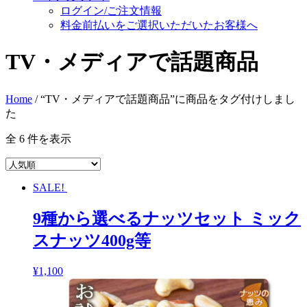
ログイン/ご注文情報
料金前払いをご選択いただいたお客様へ
TV・メディアで話題商品
Home
/ “TV・メディアで話題商品”に商品をタグ付けしまし
た
全 6 件を表示
SALE!
9種から選べるナッツセット ミック
スナッツ400g等
¥
1,100