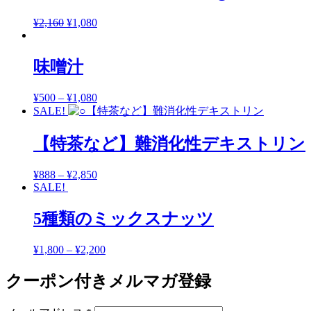
¥
2,160
¥
1,080
味噌汁
¥
500
–
¥
1,080
SALE!
【特茶など】難消化性デキストリン
¥
888
–
¥
2,850
SALE!
5種類のミックスナッツ
¥
1,800
–
¥
2,200
クーポン付きメルマガ登録