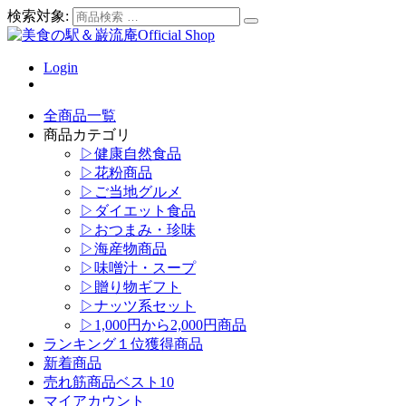
検索対象:
Login
全商品一覧
商品カテゴリ
▷健康自然食品
▷花粉商品
▷ご当地グルメ
▷ダイエット食品
▷おつまみ・珍味
▷海産物商品
▷味噌汁・スープ
▷贈り物ギフト
▷ナッツ系セット
▷1,000円から2,000円商品
ランキング１位獲得商品
新着商品
売れ筋商品ベスト10
マイアカウント