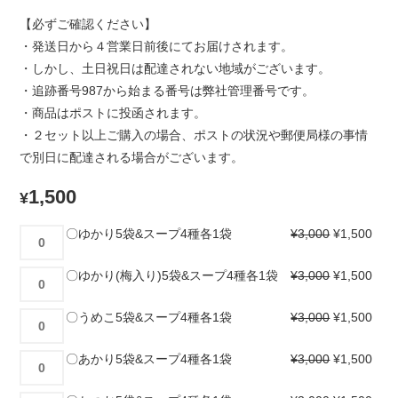
【必ずご確認ください】
・発送日から４営業日前後にてお届けされます。
・しかし、土日祝日は配達されない地域がございます。
・追跡番号987から始まる番号は弊社管理番号です。
・商品はポストに投函されます。
・２セット以上ご購入の場合、ポストの状況や郵便局様の事情
で別日に配達される場合がございます。
1,500
¥
〇
〇ゆかり5袋&スープ4種各1袋
¥
3,000
¥
1,500
ゆ
か
〇
〇ゆかり(梅入り)5袋&スープ4種各1袋
¥
3,000
¥
1,500
り
ゆ
5
か
〇
〇うめこ5袋&スープ4種各1袋
¥
3,000
¥
1,500
袋
り
う
&
(梅
め
〇
〇あかり5袋&スープ4種各1袋
¥
3,000
¥
1,500
ス
入
こ
あ
ー
り)5
5
か