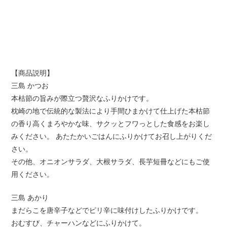
【商品説明】
三島 かつお
本枯節の旨みが際立つ贅沢なふりかけです。
枕崎の地で伝統的な製法により手間ひまかけて仕上げた本枯節
の香り高くまろやかな味、サクッとフワっとした食感をお楽し
みください。 あたたかいごはんにふりかけてお召し上がりくだ
さい。
その他、オニオンサラダ、大根サラダ、長芋短冊などにもご使
用ください。
三島 あかり
まだらこを唐辛子などでピリ辛に味付けしたふりかけです。
おむすび、チャーハンなどにふりかけて。