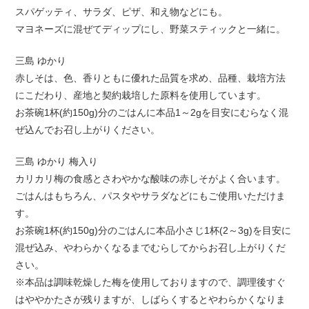
スパゲッティ、サラダ、ピザ、和え物などにも。
マヨネーズに混ぜてディップにし、野菜スティックと一緒に。
三島 ゆかり
赤しそは、色、香りともに優れた品質を求め、品種、栽培方法
にこだわり、産地と契約栽培した原料を使用しています。
お茶碗1杯(約150g)分のごはんに本品1～2gを目安にむらなく混
ぜ込んでお召し上がりください。
三島 ゆかり 梅入り
カリカリ梅の食感とさわやかな酸味の赤しそがよく合います。
ごはんはもちろん、パスタやサラダなどにもご使用いただけま
す。
お茶碗1杯(約150g)分のごはんに本品小さじ1杯(2～3g)を目安に
混ぜ込み、やわらかくなるまでむらしてからお召し上がりくだ
さい。
※本品は調味乾燥した梅を使用しておりますので、調理後すぐ
はややかたさが残りますが、しばらくするとやわらかくなりま