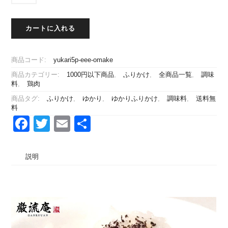
け
(お
5
要)
ろ
プ
ス
ま
袋
個
し
不
ー
け
(お
カートに入れる
5
要)
プ
ス
ま
袋
個
不
ー
け
(お
要)
プ
商品コード:
yukari5p-eee-omake
ス
ま
個
不
ー
け
商品カテゴリー:
1000円以下商品
,
ふりかけ
,
全商品一覧
,
調味
要)
プ
料
,
鶏肉
ス
個
不
ー
商品タグ:
ふりかけ
,
ゆかり
,
ゆかりふりかけ
,
調味料
,
送料無
要)
プ
料
個
不
Facebook
Twitter
Email
共
要)
有
個
説明