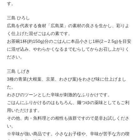
す。
三島 ひろし
広島を代表する食材「広島菜」の素材の良さを生かし、彩りよ
く仕上げた混ぜごはんの素です。
お茶碗1杯(約150g)分のごはんに本品小さじ1杯(2～2.5g)を目安
に混ぜ込み、やわらかくなるまでむらしてからお召し上がりく
ださい。
三島 しげき
3種の青菜(大根葉、京菜、わさび葉)をわさび味に仕上げまし
た。
わさびのツーンとした辛味が刺激的なふりかけです。
ごはんにふりかけるのはもちろん、麺つゆの薬味としてもご利
用いただけます。
その他、肉・魚料理との相性も抜群ですので是非お試しくださ
い。
※辛味が強い商品です。小さなお子様や、辛味が苦手な方の喫