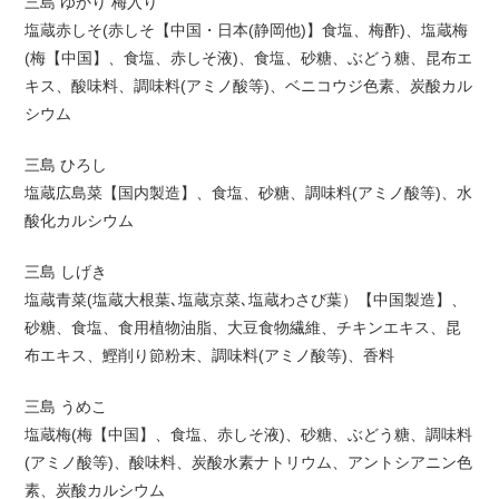
三島 ゆかり 梅入り
塩蔵赤しそ(赤しそ【中国・日本(静岡他)】食塩、梅酢)、塩蔵梅
(梅【中国】、食塩、赤しそ液)、食塩、砂糖、ぶどう糖、昆布エ
キス、酸味料、調味料(アミノ酸等)、ベニコウジ色素、炭酸カル
シウム
三島 ひろし
塩蔵広島菜【国内製造】、食塩、砂糖、調味料(アミノ酸等)、水
酸化カルシウム
三島 しげき
塩蔵青菜(塩蔵大根葉､塩蔵京菜､塩蔵わさび葉）【中国製造】、
砂糖、食塩、食用植物油脂、大豆食物繊維、チキンエキス、昆
布エキス、鰹削り節粉末、調味料(アミノ酸等)、香料
三島 うめこ
塩蔵梅(梅【中国】、食塩、赤しそ液)、砂糖、ぶどう糖、調味料
(アミノ酸等)、酸味料、炭酸水素ナトリウム、アントシアニン色
素、炭酸カルシウム