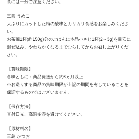
食には十分ご注意ください。
三島 うめこ
大ぶりにカットした梅の酸味とカリカリ食感をお楽しみくださ
い。
お茶碗1杯(約150g)分のごはんに本品小さじ1杯(2～3g)を目安に
混ぜ込み、やわらかくなるまでむらしてからお召し上がりくだ
さい。
【賞味期限】
各味ともに：商品発送から約6ヵ月以上
※お送りする商品の賞味期限が上記の期間を有していることを
保証するものではございません。
【保存方法】
直射日光、高温多湿を避けてください。
【原材料名】
三島 かつお