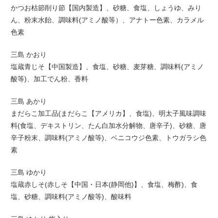
かつお枯節削り節【国内製造】、砂糖、食塩、しょうゆ、みり
ん、粉末水飴、調味料(アミノ酸等）、アナトー色素、カラメル
色素
三島 かおり
塩蔵青じそ【中国製造】、食塩、砂糖、麦芽糖、調味料(アミノ
酸等)、加工でん粉、香料
三島 あかり
まだらこ加工品(まだらこ【アメリカ】、食塩)、明太子風味調味
料(食塩、デキストリン、たん白加水分解物、唐辛子)、砂糖、唐
辛子粉末、調味料(アミノ酸等)、ベニコウジ色素、トウガラシ色
素
三島 ゆかり
塩蔵赤しそ(赤しそ【中国・日本(静岡他)】、食塩、梅酢)、食
塩、砂糖、調味料(アミノ酸等)、酸味料