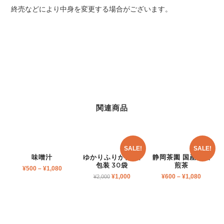
終売などにより中身を変更する場合がございます。
関連商品
SALE!
SALE!
味噌汁
ゆかりふりかけ 個
静岡茶園 国産高級
包装 30袋
煎茶
¥
500
–
¥
1,080
¥
1,000
¥
600
–
¥
1,080
¥
2,000