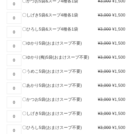
〇
〇かつお5袋&スープ4種各1袋
¥
3,000
¥
1,500
プ
袋
袋
り
か
4
&
&
5
つ
種
〇
〇しげき5袋&スープ4種各1袋
¥
3,000
¥
1,500
ス
ス
袋
お
各
し
ー
ー
&
5
1
げ
プ
〇
〇ひろし5袋&スープ4種各1袋
¥
3,000
¥
1,500
プ
ス
袋
袋
き
4
ひ
4
ー
&
個
5
種
ろ
種
〇
〇ゆかり5袋(おまけスープ不要)
¥
3,000
¥
1,500
プ
ス
袋
各
し
各
ゆ
4
ー
&
1
5
1
か
種
〇
〇ゆかり(梅)5袋(おまけスープ不要)
¥
3,000
¥
1,500
プ
ス
袋
袋
袋
り
各
ゆ
4
ー
個
&
個
5
1
か
種
〇
〇うめこ5袋(おまけスープ不要)
¥
3,000
¥
1,500
プ
ス
袋
袋
り
各
う
4
ー
(お
個
(梅)5
1
め
種
〇
〇あかり5袋(おまけスープ不要)
¥
3,000
¥
1,500
プ
ま
袋
袋
こ
各
あ
4
け
(お
個
5
1
か
種
〇
〇かつお5袋(おまけスープ不要)
¥
3,000
¥
1,500
ス
ま
袋
袋
り
各
か
ー
け
(お
個
5
1
つ
プ
〇
〇しげき5袋(おまけスープ不要)
¥
3,000
¥
1,500
ス
ま
袋
袋
お
不
し
ー
け
(お
個
5
要)
げ
プ
〇
〇ひろし5袋(おまけスープ不要)
¥
3,000
¥
1,500
ス
ま
袋
個
き
不
ひ
ー