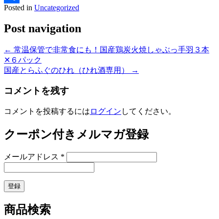
Posted in
Uncategorized
共
Post navigation
有
←
常温保管で非常食にも！国産鶏炭火焼しゃぶっ手羽３本
✕６パック
国産とらふぐのひれ（ひれ酒専用）
→
コメントを残す
コメントを投稿するには
ログイン
してください。
クーポン付きメルマガ登録
メールアドレス
*
商品検索