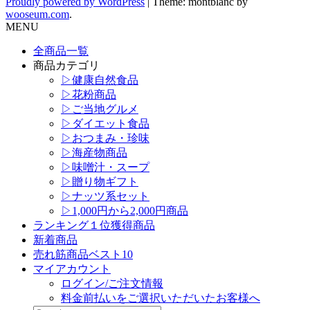
Proudly powered by WordPress
|
Theme: montblanc by
wooseum.com
.
MENU
全商品一覧
商品カテゴリ
▷健康自然食品
▷花粉商品
▷ご当地グルメ
▷ダイエット食品
▷おつまみ・珍味
▷海産物商品
▷味噌汁・スープ
▷贈り物ギフト
▷ナッツ系セット
▷1,000円から2,000円商品
ランキング１位獲得商品
新着商品
売れ筋商品ベスト10
マイアカウント
ログイン/ご注文情報
料金前払いをご選択いただいたお客様へ