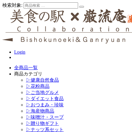
検索対象:
Login
全商品一覧
商品カテゴリ
▷健康自然食品
▷花粉商品
▷ご当地グルメ
▷ダイエット食品
▷おつまみ・珍味
▷海産物商品
▷味噌汁・スープ
▷贈り物ギフト
▷ナッツ系セット