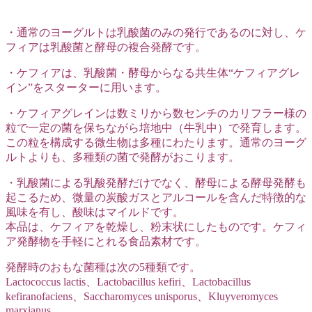
・通常のヨーグルトは乳酸菌のみの発行であるのに対し、ケ
フィアは乳酸菌と酵母の複合発酵です。
・ケフィアは、乳酸菌・酵母からなる共生体“ケフィアグレ
イン”をスターターに用います。
・ケフィアグレインは数ミリから数センチのカリフラー様の
粒で一定の菌を保ちながら培地中（牛乳中）で発育します。
この粒を構成する微生物は多種にわたります。通常のヨーグ
ルトよりも、多種類の菌で発酵がおこります。
・乳酸菌による乳酸発酵だけでなく、酵母による酵母発酵も
起こるため、微量の炭酸ガスとアルコールを含んだ特徴的な
風味を有し、酸味はマイルドです。
本品は、ケフィアを乾燥し、粉末状にしたものです。ケフィ
ア発酵物を手軽にとれる食品素材です。
発酵時のおもな菌種は次の5種類です。
Lactococcus lactis、Lactobacillus kefiri、Lactobacillus
kefiranofaciens、Saccharomyces unisporus、Kluyveromyces
marxianus