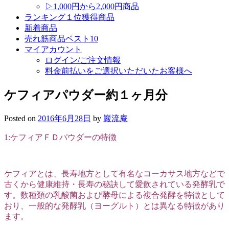
▷1,000円から2,000円商品
ランキング１位獲得商品
新着商品
売れ筋商品ベスト10
マイアカウント
ログイン/ご注文情報
料金前払いをご選択いただいたお客様へ
ケフィアパウダー約１ヶ月分
Posted on
2016年6月28日
by
巖流庵
1:ケフィアＦＤパウダーの特徴
ケフィアとは、長寿地方として有名なコーカサス地方などで
古くから健康維持・長寿の秘訣して愛飲されている発酵乳で
す。数種類の乳酸菌および酵母による複合発酵を特徴として
おり、一般的な発酵乳（ヨーグルト）とは異なる特徴があり
ます。