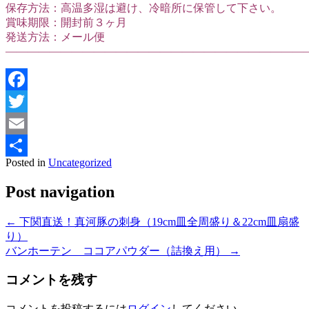
保存方法：高温多湿は避け、冷暗所に保管して下さい。
賞味期限：開封前３ヶ月
発送方法：メール便
———————————————————————————
Facebook
Twitter
Email
Posted in
Uncategorized
共
Post navigation
有
←
下関直送！真河豚の刺身（19cm皿全周盛り＆22cm皿扇盛
り）
バンホーテン ココアパウダー（詰換え用）
→
コメントを残す
コメントを投稿するには
ログイン
してください。