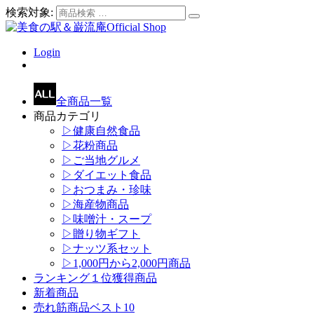
検索対象:
Login
全商品一覧
商品カテゴリ
▷健康自然食品
▷花粉商品
▷ご当地グルメ
▷ダイエット食品
▷おつまみ・珍味
▷海産物商品
▷味噌汁・スープ
▷贈り物ギフト
▷ナッツ系セット
▷1,000円から2,000円商品
ランキング１位獲得商品
新着商品
売れ筋商品ベスト10