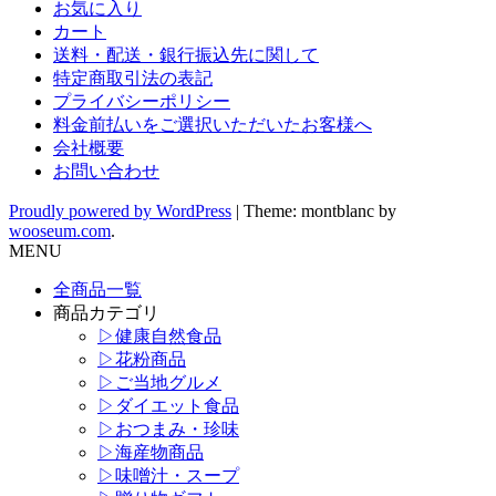
お気に入り
カート
送料・配送・銀行振込先に関して
特定商取引法の表記
プライバシーポリシー
料金前払いをご選択いただいたお客様へ
会社概要
お問い合わせ
Proudly powered by WordPress
|
Theme: montblanc by
wooseum.com
.
MENU
全商品一覧
商品カテゴリ
▷健康自然食品
▷花粉商品
▷ご当地グルメ
▷ダイエット食品
▷おつまみ・珍味
▷海産物商品
▷味噌汁・スープ