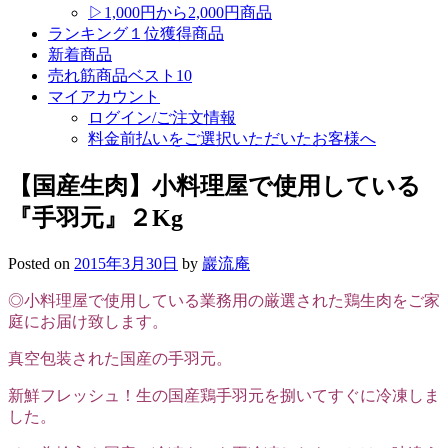
▷1,000円から2,000円商品
ランキング１位獲得商品
新着商品
売れ筋商品ベスト10
マイアカウント
ログイン/ご注文情報
料金前払いをご選択いただいたお客様へ
【国産生肉】小料理屋で使用している
『手羽元』２Kg
Posted on
2015年3月30日
by
巖流庵
◎小料理屋で使用している業務用の厳選された鶏生肉をご家
庭にお届け致します。
真空包装された国産の手羽元。
新鮮フレッシュ！生の国産鶏手羽元を捌いてすぐに冷凍しま
した。