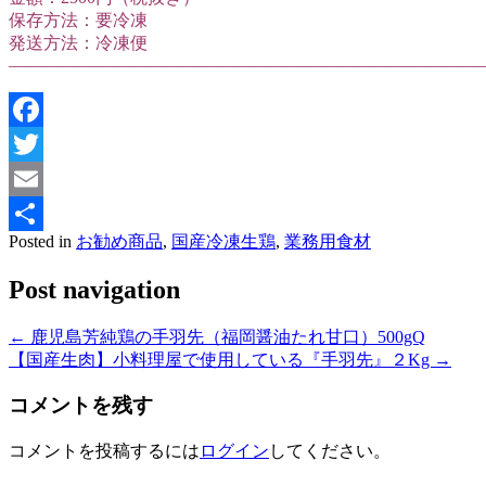
保存方法：要冷凍
発送方法：冷凍便
———————————————————————————
Facebook
Twitter
Email
Posted in
お勧め商品
,
国産冷凍生鶏
,
業務用食材
共
有
Post navigation
←
鹿児島芳純鶏の手羽先（福岡醤油たれ甘口）500gQ
【国産生肉】小料理屋で使用している『手羽先』２Kg
→
コメントを残す
コメントを投稿するには
ログイン
してください。