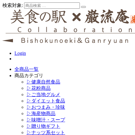
検索対象:
Login
全商品一覧
商品カテゴリ
▷健康自然食品
▷花粉商品
▷ご当地グルメ
▷ダイエット食品
▷おつまみ・珍味
▷海産物商品
▷味噌汁・スープ
▷贈り物ギフト
▷ナッツ系セット