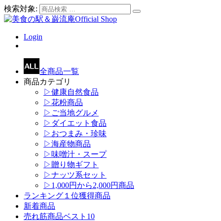
検索対象:
Login
全商品一覧
商品カテゴリ
▷健康自然食品
▷花粉商品
▷ご当地グルメ
▷ダイエット食品
▷おつまみ・珍味
▷海産物商品
▷味噌汁・スープ
▷贈り物ギフト
▷ナッツ系セット
▷1,000円から2,000円商品
ランキング１位獲得商品
新着商品
売れ筋商品ベスト10