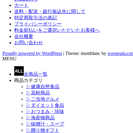
カート
送料・配送・銀行振込先に関して
特定商取引法の表記
プライバシーポリシー
料金前払いをご選択いただいたお客様へ
会社概要
お問い合わせ
Proudly powered by WordPress
|
Theme: montblanc by
wooseum.co
MENU
全商品一覧
商品カテゴリ
▷健康自然食品
▷花粉商品
▷ご当地グルメ
▷ダイエット食品
▷おつまみ・珍味
▷海産物商品
▷味噌汁・スープ
▷贈り物ギフト