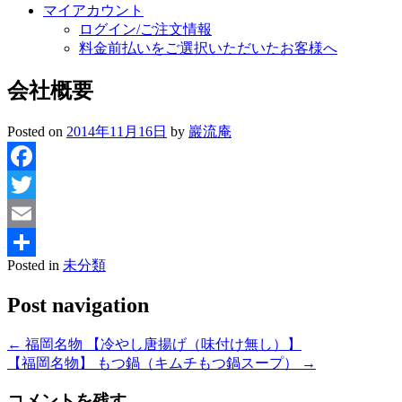
マイアカウント
ログイン/ご注文情報
料金前払いをご選択いただいたお客様へ
会社概要
Posted on
2014年11月16日
by
巖流庵
Facebook
Twitter
Email
Posted in
未分類
共
有
Post navigation
←
福岡名物 【冷やし唐揚げ（味付け無し）】
【福岡名物】 もつ鍋（キムチもつ鍋スープ）
→
コメントを残す