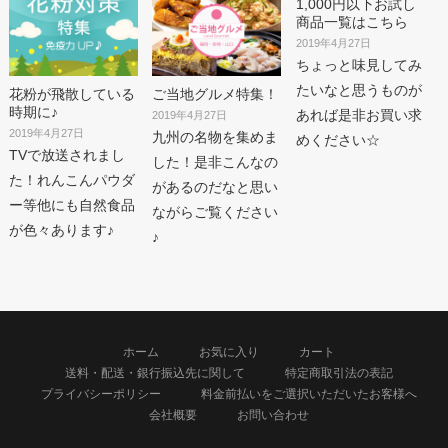
1,000円以下お試し
商品一覧はこちら
2019年4月27日
ちょっと味見してみ
たいなと思うものが
花粉が飛散している
ご当地グルメ特集！
時期に♪
あれば是非お買い求
2019年4月27日
2019年4月27日
九州の名物を集めま
めください☆
TVで放送されまし
した！是非こんなの
た！れんこんパウダ
があるのだなと思い
ー等他にも自然食品
ながらご覧ください
が色々あります♪
♪
ホーム
お気に入り
カート
送料・配送・銀行振込先に関して
特定商取引法の表記
プライバシーポリシー
料金前払いをご選択いただいたお客様へ
会社概要
お問い合わせ