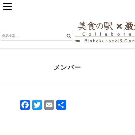
検
索
対
象:
メンバー
Facebook
Twitter
Email
共
有