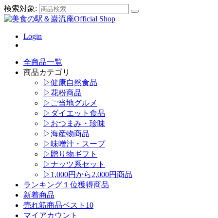
検索対象:
Login
全商品一覧
商品カテゴリ
▷健康自然食品
▷花粉商品
▷ご当地グルメ
▷ダイエット食品
▷おつまみ・珍味
▷海産物商品
▷味噌汁・スープ
▷贈り物ギフト
▷ナッツ系セット
▷1,000円から2,000円商品
ランキング１位獲得商品
新着商品
売れ筋商品ベスト10
マイアカウント