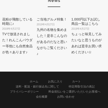
News
花粉が飛散している
ご当地グルメ特集！
1,000円以下お試し
時期に♪
商品一覧はこちら
2019年4月27日
2019年4月27日
2019年4月27日
九州の名物を集めま
TVで放送されまし
ちょっと味見してみ
した！是非こんなの
た！れんこんパウダ
たいなと思うものが
があるのだなと思い
ー等他にも自然食品
あれば是非お買い求
ながらご覧ください
が色々あります♪
めください☆
♪
ホーム
お気に入り
カート
送料・配送・銀行振込先に関して
特定商取引法の表記
プライバシーポリシー
料金前払いをご選択いただいたお客様へ
会社概要
お問い合わせ