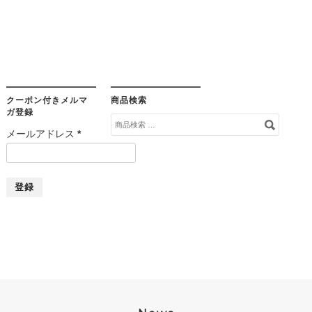
有
クーポン付きメルマ
商品検索
ガ登録
検
メールアドレス
*
索
対
象: