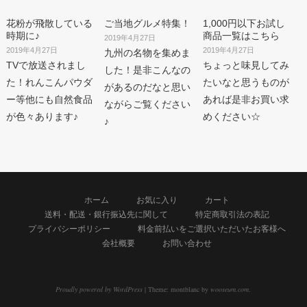
花粉が飛散している
ご当地グルメ特集！
1,000円以下お試し
時期に♪
商品一覧はこちら
2019年4月27日
2019年4月27日
2019年4月27日
九州の名物を集めま
TVで放送されまし
ちょっと味見してみ
した！是非こんなの
た！れんこんパウダ
たいなと思うものが
があるのだなと思い
ー等他にも自然食品
あれば是非お買い求
ながらご覧ください
が色々あります♪
めください☆
♪
ホーム
お気に入り
カート
送料・配送・銀行振込先に関して
特定商取引法の表記
プライバシーポリシー
料金前払いをご選択いただいたお客様へ
会社概要
お問い合わせ
Proudly powered by WordPress
|
Theme: montblanc by
wooseum.com
.