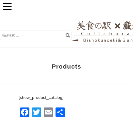
検
索
対
象:
Products
[show_product_catalog]
Facebook
Twitter
Email
共
有