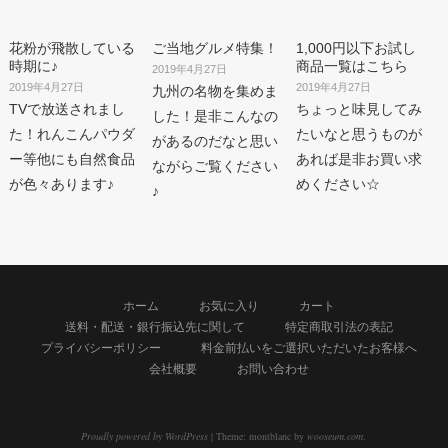
花粉が飛散している
ご当地グルメ特集！
1,000円以下お試し
時期に♪
商品一覧はこちら
2019年4月27日
2019年4月27日
2019年4月27日
九州の名物を集めま
TVで放送されまし
ちょっと味見してみ
した！是非こんなの
た！れんこんパウダ
たいなと思うものが
があるのだなと思い
ー等他にも自然食品
あれば是非お買い求
ながらご覧ください
が色々あります♪
めください☆
♪
ホーム
お気に入り
カート
送料・配送・銀行振込先に関して
特定商取引法の表記
プライバシーポリシー
料金前払いをご選択いただいたお客様へ
会社概要
お問い合わせ
Proudly powered by WordPress
|
Theme: montblanc by
wooseum.com
.