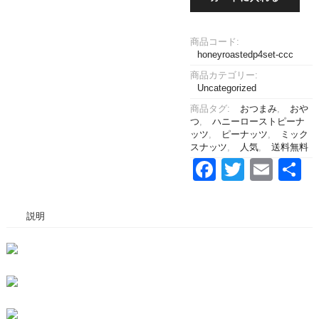
ロ
ー
ス
商品コード:
ト
honeyroastedp4set-ccc
4
商品カテゴリー:
袋
Uncategorized
個
商品タグ:
おつまみ
,
おや
つ
,
ハニーローストピーナ
ッツ
,
ピーナッツ
,
ミック
スナッツ
,
人気
,
送料無料
Facebook
Twitter
Emai
説明