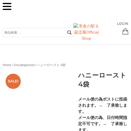
LOGIN
検
索
対
象:
Home
/
Uncategorized
/ ハニーロースト 4袋
ハニーロースト
SALE!
4袋
メール便の為ポストに投函
されます。→ 了承致しま
す。
メール便の為、日付時間指
定不可です。→ 了承致し
ます。