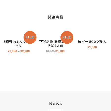
関連商品
SALE!
SALE!
5種類のミックスナ
下関名物 巌流庵の瓦
柿ピー 500グラム
ッツ
そば4人前
¥
1,000
¥
1,800
–
¥
2,200
¥
1,100
¥
2,160
News