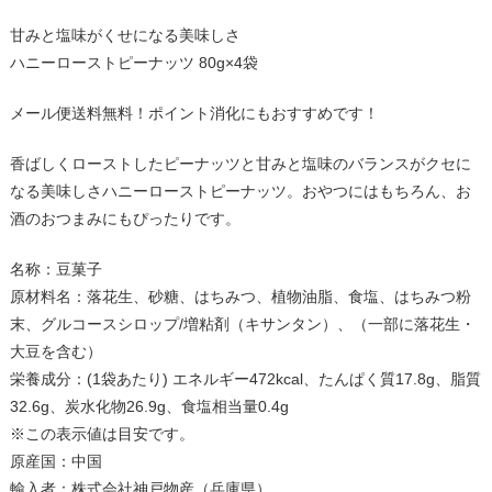
甘みと塩味がくせになる美味しさ
ハニーローストピーナッツ 80g×4袋
メール便送料無料！ポイント消化にもおすすめです！
香ばしくローストしたピーナッツと甘みと塩味のバランスがクセに
なる美味しさハニーローストピーナッツ。おやつにはもちろん、お
酒のおつまみにもぴったりです。
名称：豆菓子
原材料名：落花生、砂糖、はちみつ、植物油脂、食塩、はちみつ粉
末、グルコースシロップ/増粘剤（キサンタン）、（一部に落花生・
大豆を含む）
栄養成分：(1袋あたり) エネルギー472kcal、たんぱく質17.8g、脂質
32.6g、炭水化物26.9g、食塩相当量0.4g
※この表示値は目安です。
原産国：中国
輸入者：株式会社神戸物産（兵庫県）