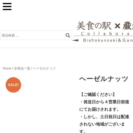
検
索
対
象:
Home
/
全商品一覧
/ ヘーゼルナッツ
ヘーゼルナッツ
SALE!
【ご確認ください】
・発送日から４営業日前後
にてお届けされます。
・しかし、土日祝日は配達
されない地域がございま
す。