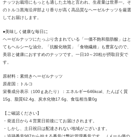
ナッツお栽培にもっとも適した土地と言われ、生産量は世界一。そ
のトルコ黒海沿岸部より香りが高く高品質なヘーゼルナッツを厳選
してお届けします。
●美味しく健康な毎日に
ヘーゼルナッツにたっぷり含まれている「一価不飽和脂肪酸」はと
てもヘルシーな油分。「抗酸化物質」「食物繊維」も豊富なので、
美容と健康におすすめのナッツです。一日10～20粒が摂取目安で
す。
原材料：素焼きヘーゼルナッツ
原産国：トルコ
栄養成分表示（100ｇあたり）：エネルギー646kcal、たんぱく質
15g、脂質62.4g、炭水化物17.6g、食塩相当量0g
【ご確認ください】
・発送日から４営業日前後にてお届けされます。
・しかし、土日祝日は配達されない地域がございます。
・追跡番号987から始まる番号は弊社管理番号です。（メール便の