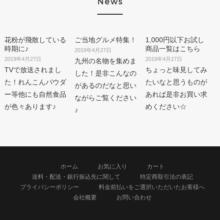
News
花粉が飛散している
ご当地グルメ特集！
1,000円以下お試し
時期に♪
商品一覧はこちら
2019年4月27日
2019年4月27日
2019年4月27日
九州の名物を集めま
TVで放送されまし
ちょっと味見してみ
した！是非こんなの
た！れんこんパウダ
たいなと思うものが
があるのだなと思い
ー等他にも自然食品
あれば是非お買い求
ながらご覧ください
が色々あります♪
めください☆
♪
ホーム
お気に入り
カート
送料・配送・銀行振込先に関して
特定商取引法の表記
プライバシーポリシー
料金前払いをご選択いただいたお客様へ
会社概要
お問い合わせ