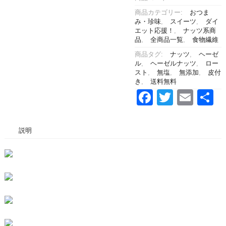
500g
個
商品カテゴリー:
おつま
み・珍味
,
スイーツ
,
ダイ
エット応援！
,
ナッツ系商
品
,
全商品一覧
,
食物繊維
商品タグ:
ナッツ
,
ヘーゼ
ル
,
ヘーゼルナッツ
,
ロー
スト
,
無塩
,
無添加
,
皮付
き
,
送料無料
Facebook
Twitter
Emai
説明