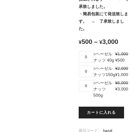
承致しました。
・簡易包装にて発送致しま
す。 → 了承致しまし
た。
500
–
3,000
¥
¥
○
○ヘーゼル
¥
1,000
ヘ
ナッツ 40g
¥
500
ー
○
○ヘーゼル
¥
2,000
ゼ
ヘ
ナッツ150g
¥
1,000
ル
ー
○
○ヘーゼル
¥
6,000
ナ
ゼ
ヘ
ナッツ
¥
3,000
ッ
ル
ー
500g
ツ
ナ
ゼ
40g
ッ
ル
個
ツ
カートに入れる
ナ
150g
ッ
個
ツ
商品コード:
hazel