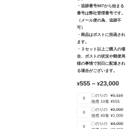
・追跡番号987から始まる
番号は弊社管理番号です。
（メール便の為、追跡不
可）
・商品はポストに投函され
ます。
・２セット以上ご購入の場
合、ポストの状況や郵便局
様の事情で別日に配達され
る場合がございます。
555
–
23,000
¥
¥
〇
〇のりの
¥
1,110
の
佃煮 10食
¥
555
り
〇
〇のりの
¥
2,000
の
の
佃煮 40食
¥
1,000
佃
り
〇
〇のりの
¥
4,000
煮
の