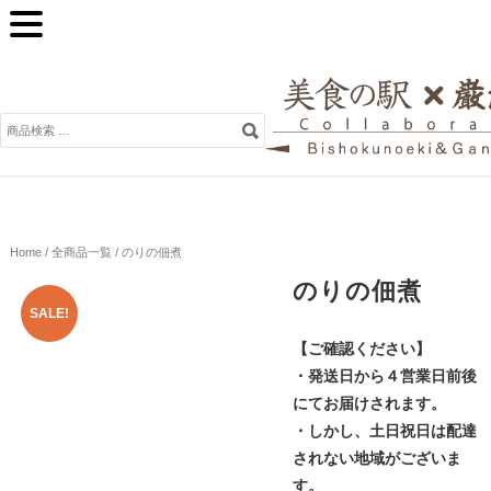
検
索
対
象:
Home
/
全商品一覧
/ のりの佃煮
のりの佃煮
SALE!
【ご確認ください】
・発送日から４営業日前後
にてお届けされます。
・しかし、土日祝日は配達
されない地域がございま
す。