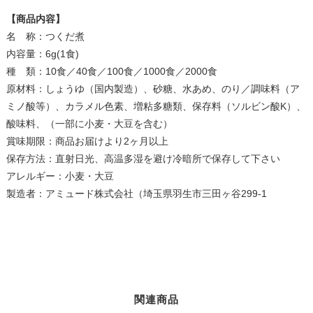
【商品内容】
名 称：つくだ煮
内容量：6g(1食)
種 類：10食／40食／100食／1000食／2000食
原材料：しょうゆ（国内製造）、砂糖、水あめ、のり／調味料（ア
ミノ酸等）、カラメル色素、増粘多糖類、保存料（ソルビン酸K）、
酸味料、（一部に小麦・大豆を含む）
賞味期限：商品お届けより2ヶ月以上
保存方法：直射日光、高温多湿を避け冷暗所で保存して下さい
アレルギー：小麦・大豆
製造者：アミュード株式会社（埼玉県羽生市三田ヶ谷299-1
関連商品