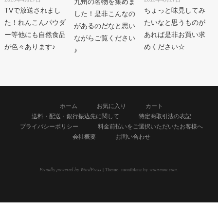
九州の名物を集めま
TVで放送されまし
ちょっと味見してみ
した！是非こんなの
た！れんこんパウダ
たいなと思うものが
があるのだなと思い
ー等他にも自然食品
あれば是非お買い求
ながらご覧ください
が色々あります♪
めください☆
♪
ホーム
お気に入り
カート
送料・配送・銀行振込先に関して
特定商取引法の表記
プライバシーポリシー
料金前払いをご選択いただいたお客様へ
会社概要
お問い合わせ
Proudly powered by WordPress
|
Theme: montblanc by
wooseum.com
.