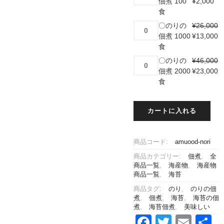
の
佃煮 100
¥
2,000
10
佃
り
食
食
煮
の
個
〇
〇のりの
¥
26,000
40
佃
の
佃煮 1000
¥
13,000
食
煮
り
食
個
100
の
〇
〇のりの
¥
46,000
食
佃
の
佃煮 2000
¥
23,000
個
煮
り
食
1000
の
食
佃
個
カートに入れる
煮
2000
食
商品コード:
amuood-nori
個
商品カテゴリー:
佃煮
,
全
商品一覧
,
海産物
,
海産物
商品一覧
,
海苔
商品タグ:
のり
,
のりの佃
煮
,
佃煮
,
海苔
,
海苔の佃
煮
,
海苔佃煮
,
美味しい
Facebook
Twitter
Emai