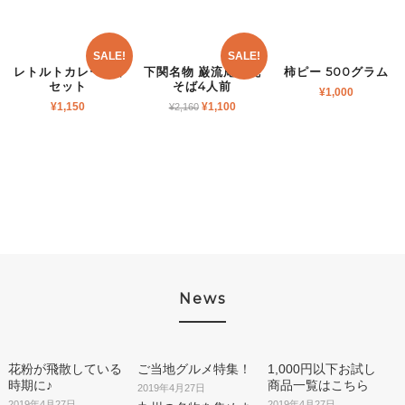
SALE!
SALE!
レトルトカレー4個
下関名物 巌流庵の瓦
柿ピー 500グラム
セット
そば4人前
¥
1,000
¥
1,150
¥
1,100
¥
2,160
News
花粉が飛散している
ご当地グルメ特集！
1,000円以下お試し
時期に♪
商品一覧はこちら
2019年4月27日
2019年4月27日
2019年4月27日