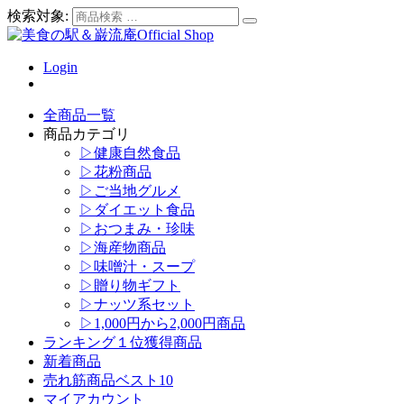
検索対象:
Login
全商品一覧
商品カテゴリ
▷健康自然食品
▷花粉商品
▷ご当地グルメ
▷ダイエット食品
▷おつまみ・珍味
▷海産物商品
▷味噌汁・スープ
▷贈り物ギフト
▷ナッツ系セット
▷1,000円から2,000円商品
ランキング１位獲得商品
新着商品
売れ筋商品ベスト10
マイアカウント