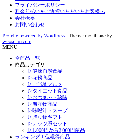
プライバシーポリシー
料金前払いをご選択いただいたお客様へ
会社概要
お問い合わせ
Proudly powered by WordPress
|
Theme: montblanc by
wooseum.com
.
MENU
全商品一覧
商品カテゴリ
▷健康自然食品
▷花粉商品
▷ご当地グルメ
▷ダイエット食品
▷おつまみ・珍味
▷海産物商品
▷味噌汁・スープ
▷贈り物ギフト
▷ナッツ系セット
▷1,000円から2,000円商品
ランキング１位獲得商品