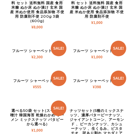
料 セット 送料無料 国産 食用
料 セット 送料無料 国産 食用
米糠 ぬか床 ぬか漬け 玄米 国
米糠 ぬか床 ぬか漬け 玄米 国
産 米ぬか使用 食品添加物 不使
産 米ぬか使用 食品添加物 不使
用 防腐剤不使 200g 3袋
用 防腐剤不使
(600g)
¥
1,000
¥
8,000
SALE!
SALE!
フルーツ シャーベット 20本
フルーツ シャーベット 8本
¥
2,300
¥
1,000
SALE!
SALE!
フルーツ シャーベット 4本
フルーツ シャーベット 2本
¥
555
¥
398
SALE!
選べる50袋 セット(スープ 味
ナッツセット(5種のミックスナ
噌汁 韓国海苔 乾燥わかめ ラー
ッツ、濃厚バターピーナッツ、
メン ミックスナッツ バタピー
ジャイアントコーン、アーモン
から選べる)
ド 、ピーカンナッツ、カシュ
ーナッツ 、生くるみ、ピスタ
¥
1,000
チオ、訳あり割れ マカダミア