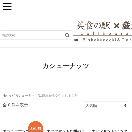
検
索
対
象:
カシューナッツ
Home
/ “カシューナッツ”に商品をタグ付けしました
全 6 件を表示
SALE!
カシューナッツ柿の種
ナッツセット(5種のミ
ナッツセット(ミック