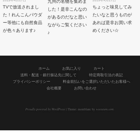
九州の名物を集めま
TVで放送されまし
ちょっと味見してみ
した！是非こんなの
た！れんこんパウダ
たいなと思うものが
があるのだなと思い
ー等他にも自然食品
あれば是非お買い求
ながらご覧ください
が色々あります♪
めください☆
♪
ホーム
お気に入り
カート
送料・配送・銀行振込先に関して
特定商取引法の表記
プライバシーポリシー
料金前払いをご選択いただいたお客様へ
会社概要
お問い合わせ
Proudly powered by WordPress
|
Theme: montblanc by
wooseum.com
.