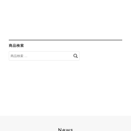
商品検索
検
索
対
象:
News