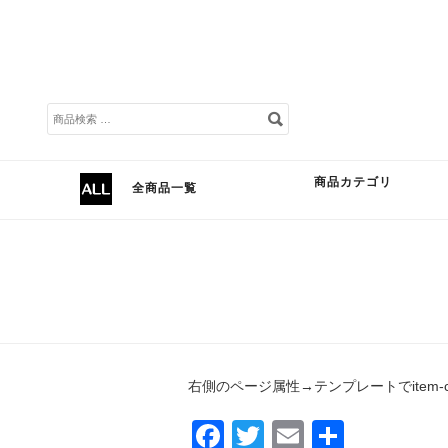
検
索
対
象:
商品カテゴリ
全商品一覧
右側のページ属性→テンプレートでitem-c
Facebook
Twitter
Email
共