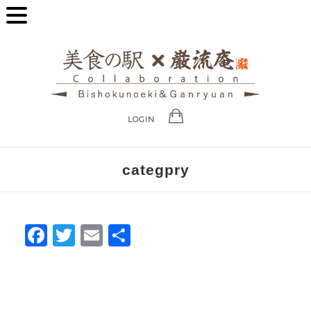
LOGIN
categpry
Facebook
Twitter
Email
共
有