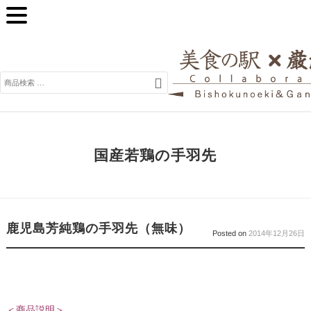
検
索
対
象:
国産若鶏の手羽先
鹿児島芳純鶏の手羽先（無味）
Posted on
2014年12月26日
＜商品説明＞