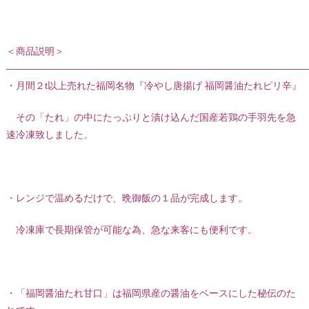
＜商品説明＞
———————————————————————————————
・月間２t以上売れた福岡名物『冷やし唐揚げ 福岡醤油たれピリ辛』
その「たれ」の中にたっぷりと漬け込んだ国産若鶏の手羽先を急
速冷凍致しました。
・レンジで温めるだけで、晩御飯の１品が完成します。
冷凍庫で長期保管が可能な為、急な来客にも便利です。
・「福岡醤油たれ甘口」は福岡県産の醤油をベースにした秘伝のた