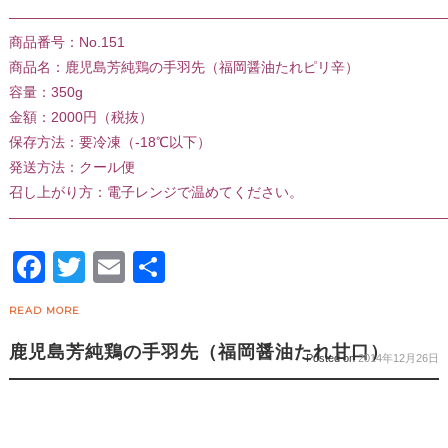
———————————————————————————————
商品番号：No.151
商品名：鹿児島芳純鶏の手羽先（福岡醤油たれピリ辛）
容量：350g
金額：2000円（税抜）
保存方法：要冷凍（-18℃以下）
発送方法：クール便
召し上がり方：電子レンジで温めてください。
———————————————————————————————
Facebook
Twitter
Email
共
有
READ MORE
鹿児島芳純鶏の手羽先（福岡醤油たれ甘口）
Posted on
2014年12月26日