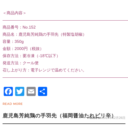
＜商品内容＞
———————————————————————————————
商品番号：No.152
商品名：鹿児島芳純鶏の手羽先（特製塩胡椒）
容量：350g
金額：2000円（税抜）
保存方法：要冷凍（-18℃以下）
発送方法：クール便
召し上がり方：電子レンジで温めてください。
———————————————————————————————
Facebook
Twitter
Email
共
有
READ MORE
鹿児島芳純鶏の手羽先（福岡醤油たれピリ辛）
Posted on
2014年12月26日