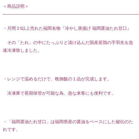
＜商品説明＞
———————————————————————————————
・月間２t以上売れた福岡名物『冷やし唐揚げ 福岡醤油たれ甘口』
その「たれ」の中にたっぷりと漬け込んだ国産若鶏の手羽先を急
速冷凍致しました。
・レンジで温めるだけで、晩御飯の１品が完成します。
冷凍庫で長期保管が可能な為、急な来客にも便利です。
・「福岡醤油たれ甘口」は福岡県産の醤油をベースにした秘伝のた
れです。