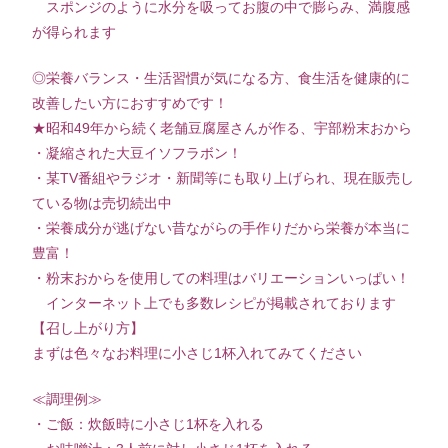
スポンジのように水分を吸ってお腹の中で膨らみ、満腹感
が得られます
◎栄養バランス・生活習慣が気になる方、食生活を健康的に
改善したい方におすすめです！
★昭和49年から続く老舗豆腐屋さんが作る、宇部粉末おから
・凝縮された大豆イソフラボン！
・某TV番組やラジオ・新聞等にも取り上げられ、現在販売し
ている物は売切続出中
・栄養成分が逃げない昔ながらの手作りだから栄養が本当に
豊富！
・粉末おからを使用しての料理はバリエーションいっぱい！
インターネット上でも多数レシピが掲載されております
【召し上がり方】
まずは色々なお料理に小さじ1杯入れてみてください
≪調理例≫
・ご飯：炊飯時に小さじ1杯を入れる