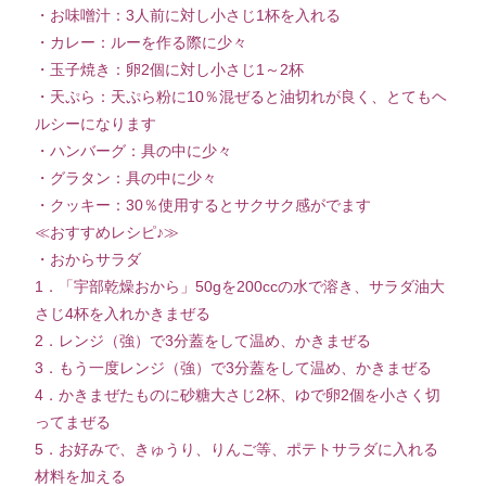
・お味噌汁：3人前に対し小さじ1杯を入れる
・カレー：ルーを作る際に少々
・玉子焼き：卵2個に対し小さじ1～2杯
・天ぷら：天ぷら粉に10％混ぜると油切れが良く、とてもヘ
ルシーになります
・ハンバーグ：具の中に少々
・グラタン：具の中に少々
・クッキー：30％使用するとサクサク感がでます
≪おすすめレシピ♪≫
・おからサラダ
1．「宇部乾燥おから」50gを200ccの水で溶き、サラダ油大
さじ4杯を入れかきまぜる
2．レンジ（強）で3分蓋をして温め、かきまぜる
3．もう一度レンジ（強）で3分蓋をして温め、かきまぜる
4．かきまぜたものに砂糖大さじ2杯、ゆで卵2個を小さく切
ってまぜる
5．お好みで、きゅうり、りんご等、ポテトサラダに入れる
材料を加える