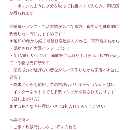
スポンジのように水分を吸ってお腹の中で膨らみ、満腹感
が得られます
◎栄養バランス・生活習慣が気になる方、食生活を健康的に
改善したい方におすすめです！
★昭和49年から続く老舗豆腐屋さんが作る、宇部粉末おから
・凝縮された大豆イソフラボン！
・某TV番組やラジオ・新聞等にも取り上げられ、現在販売し
ている物は売切続出中
・栄養成分が逃げない昔ながらの手作りだから栄養が本当に
豊富！
・粉末おからを使用しての料理はバリエーションいっぱい！
インターネット上でも多数レシピが掲載されております
【召し上がり方】
まずは色々なお料理に小さじ1杯入れてみてください
≪調理例≫
・ご飯：炊飯時に小さじ1杯を入れる