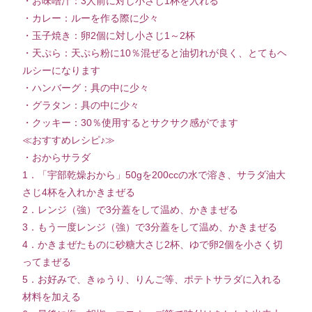
・お味噌汁：3人前に対し小さじ1杯を入れる
・カレー：ルーを作る際に少々
・玉子焼き：卵2個に対し小さじ1～2杯
・天ぷら：天ぷら粉に10％混ぜると油切れが良く、とてもヘ
ルシーになります
・ハンバーグ：具の中に少々
・グラタン：具の中に少々
・クッキー：30％使用するとサクサク感がでます
≪おすすめレシピ♪≫
・おからサラダ
1．「宇部乾燥おから」50gを200ccの水で溶き、サラダ油大
さじ4杯を入れかきまぜる
2．レンジ（強）で3分蓋をして温め、かきまぜる
3．もう一度レンジ（強）で3分蓋をして温め、かきまぜる
4．かきまぜたものに砂糖大さじ2杯、ゆで卵2個を小さく切
ってまぜる
5．お好みで、きゅうり、りんご等、ポテトサラダに入れる
材料を加える