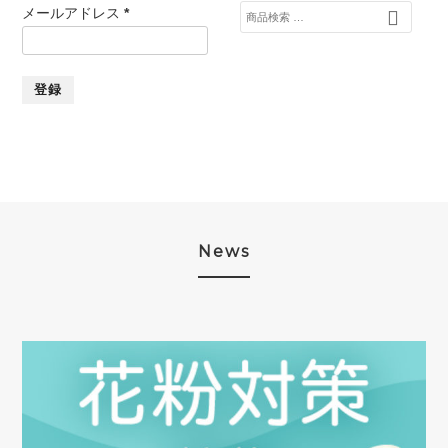
検
メールアドレス
*
索
対
象:
News