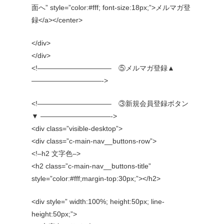
面へ” style=”color:#fff; font-size:18px;”>メルマガ登
録</a></center>
</div>
</div>
<!——————————– ⑤メルマガ登録▲
——————————->
<!——————————– ③新規会員登録ボタン
▼ ——————————->
<div class=”visible-desktop”>
<div class=”c-main-nav__buttons-row”>
<!–h2 文字色–>
<h2 class=”c-main-nav__buttons-title”
style=”color:#fff;margin-top:30px;”></h2>
<div style=” width:100%; height:50px; line-
height:50px;”>