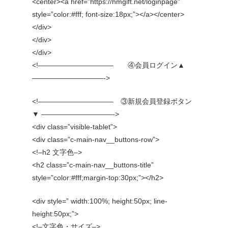
<center><a href=”https://hmgift.net/loginpage”
style=”color:#fff; font-size:18px;”></a></center>
</div>
</div>
</div>
<!——————————– ④会員ログイン▲
——————————->
<!——————————– ③新規会員登録ボタン
▼ ——————————->
<div class=”visible-tablet”>
<div class=”c-main-nav__buttons-row”>
<!–h2 文字色–>
<h2 class=”c-main-nav__buttons-title”
style=”color:#fff;margin-top:30px;”></h2>
<div style=” width:100%; height:50px; line-
height:50px;”>
<!–文字色・サイズ–>