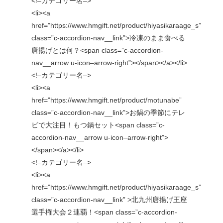
<!–カテゴリー名–>
<li><a
href=”https://www.hmgift.net/product/hiyasikaraage_s”
class=”c-accordion-nav__link”>冷凍のまま食べる
唐揚げとは何？<span class=”c-accordion-
nav__arrow u-icon–arrow-right”></span></a></li>
<!–カテゴリー名–>
<li><a
href=”https://www.hmgift.net/product/motunabe”
class=”c-accordion-nav__link”>お鍋の季節にテレ
ビで大注目！もつ鍋セット<span class=”c-
accordion-nav__arrow u-icon–arrow-right”>
</span></a></li>
<!–カテゴリー名–>
<li><a
href=”https://www.hmgift.net/product/hiyasikaraage_s”
class=”c-accordion-nav__link” >北九州唐揚げ王座
選手権大会２連覇！<span class=”c-accordion-