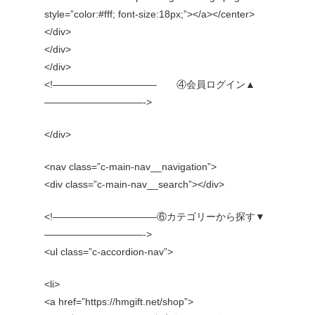
style=”color:#fff; font-size:18px;”></a></center>
</div>
</div>
</div>
<!——————————– ④会員ログイン▲
——————————->
</div>
<nav class=”c-main-nav__navigation”>
<div class=”c-main-nav__search”></div>
<!——————————–⑥カテゴリーから探す▼
——————————->
<ul class=”c-accordion-nav”>
<li>
<a href=”https://hmgift.net/shop”>