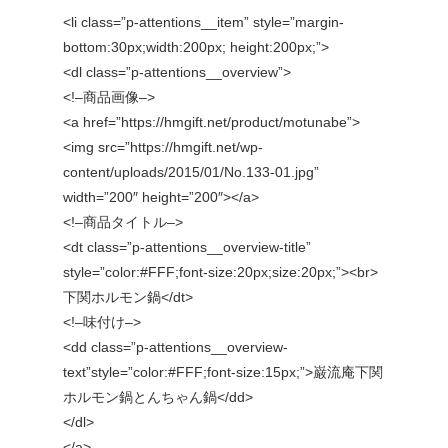
<li class=”p-attentions__item” style=”margin-
bottom:30px;width:200px; height:200px;”>
<dl class=”p-attentions__overview”>
<!–商品画像–>
<a href=”https://hmgift.net/product/motunabe”>
<img src=”https://hmgift.net/wp-
content/uploads/2015/01/No.133-01.jpg”
width=”200″ height=”200″></a>
<!–商品タイトル–>
<dt class=”p-attentions__overview-title”
style=”color:#FFF;font-size:20px;size:20px;”><br>
下関ホルモン鍋</dt>
<!–味付け–>
<dd class=”p-attentions__overview-
text”style=”color:#FFF;font-size:15px;”>巌流庵下関
ホルモン鍋とんちゃん鍋</dd>
</dl>
</a>