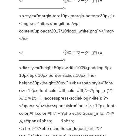
<!—————————–②ロゴマーク（白)▼
——————————->
<p style=”margin-top:10px;margin-bottom:30px;”>
<img src=”https://hmgift.net/wp-
content/uploads/2017/10/logo_white.png”></img>
</p>
<!—————————–②ロゴマーク（白)▲
——————————->
<div style=”height:50px;width:100%;padding:5px
10px 5px 10px;border-radius:10px; line-
height:30px;height:30px;” ><b><span style=”font-
size:12px; font-color:#fff;color:#fff;”><?php _e(‘こ
んにちは、’, ‘accesspress-social-login-lite’); ?>
</span> </b><b><span style=”font-size:12px; font-
color:#fff;color:#fff;”><?php echo $user_info; ?>さ
ん</span>&nbsp; &nbsp;
<a href=”<?php echo $user_logout_url; ?>”