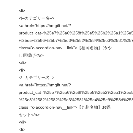
<li>
<!–カテゴリー名–>
<a href=”https://hmgift.net/?
product_cat=%25e7%25a6%258f%25e5%25b2%25a1%25
%25e5%2586%25b7%25e3%2582%2584%25e3%2581%2597
class=”c-accordion-nav__link”>【福岡名物】 冷や
し唐揚げ</a>
</li>
<li>
<!–カテゴリー名–>
<a href=”https://hmgift.net/?
product_cat=%25e7%25a6%258f%25e5%25b2%25a1%25
%25e3%2582%2582%25e3%2581%25a4%25e9%258d%258b&
class=”c-accordion-nav__link”>【九州名物】お鍋
セット</a>
</li>
<li>