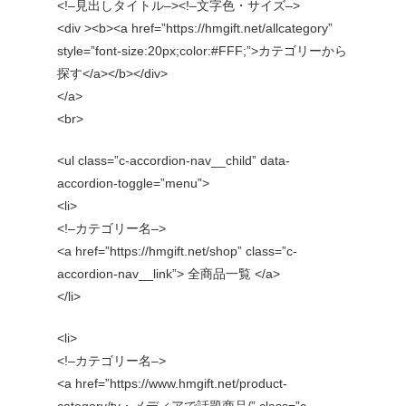
<!–見出しタイトル–><!–文字色・サイズ–>
<div ><b><a href=”https://hmgift.net/allcategory”
style=”font-size:20px;color:#FFF;”>カテゴリーから
探す</a></b></div>
</a>
<br>
<ul class=”c-accordion-nav__child” data-
accordion-toggle=”menu”>
<li>
<!–カテゴリー名–>
<a href=”https://hmgift.net/shop” class=”c-
accordion-nav__link”> 全商品一覧 </a>
</li>
<li>
<!–カテゴリー名–>
<a href=”https://www.hmgift.net/product-