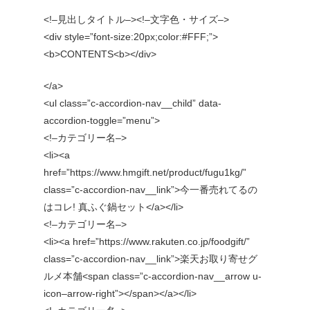
<!–見出しタイトル–><!–文字色・サイズ–>
<div style=”font-size:20px;color:#FFF;”>
<b>CONTENTS<b></div>
</a>
<ul class=”c-accordion-nav__child” data-
accordion-toggle=”menu”>
<!–カテゴリー名–>
<li><a
href=”https://www.hmgift.net/product/fugu1kg/”
class=”c-accordion-nav__link”>今一番売れてるの
はコレ! 真ふぐ鍋セット</a></li>
<!–カテゴリー名–>
<li><a href=”https://www.rakuten.co.jp/foodgift/”
class=”c-accordion-nav__link”>楽天お取り寄せグ
ルメ本舗<span class=”c-accordion-nav__arrow u-
icon–arrow-right”></span></a></li>