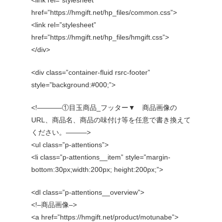
<link rel=”stylesheet”
href=”https://hmgift.net/hp_files/common.css”>
<link rel=”stylesheet”
href=”https://hmgift.net/hp_files/hmgift.css”>
</div>
<div class=”container-fluid rsrc-footer”
style=”background:#000;”>
<!———–①目玉商品_フッター▼ 商品画像の
URL、商品名、商品の味付け等を任意で書き換えて
ください。———>
<ul class=”p-attentions”>
<li class=”p-attentions__item” style=”margin-
bottom:30px;width:200px; height:200px;”>
<dl class=”p-attentions__overview”>
<!–商品画像–>
<a href=”https://hmgift.net/product/motunabe”>