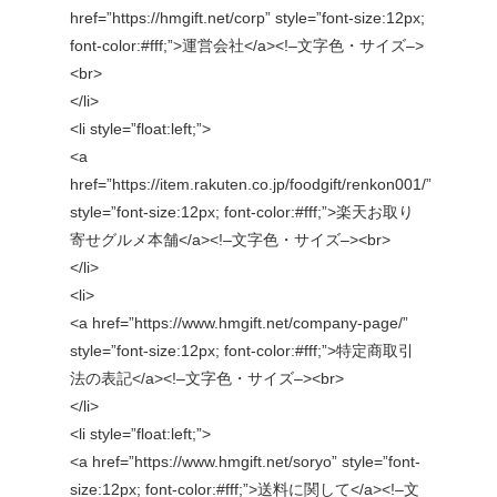
href=”https://hmgift.net/corp” style=”font-size:12px;
font-color:#fff;”>運営会社</a><!–文字色・サイズ–>
<br>
</li>
<li style=”float:left;”>
<a
href=”https://item.rakuten.co.jp/foodgift/renkon001/”
style=”font-size:12px; font-color:#fff;”>楽天お取り
寄せグルメ本舗</a><!–文字色・サイズ–><br>
</li>
<li>
<a href=”https://www.hmgift.net/company-page/”
style=”font-size:12px; font-color:#fff;”>特定商取引
法の表記</a><!–文字色・サイズ–><br>
</li>
<li style=”float:left;”>
<a href=”https://www.hmgift.net/soryo” style=”font-
size:12px; font-color:#fff;”>送料に関して</a><!–文