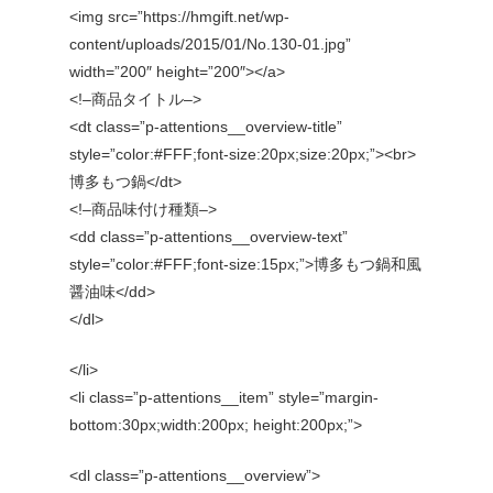
<img src=”https://hmgift.net/wp-
content/uploads/2015/01/No.130-01.jpg”
width=”200″ height=”200″></a>
<!–商品タイトル–>
<dt class=”p-attentions__overview-title”
style=”color:#FFF;font-size:20px;size:20px;”><br>
博多もつ鍋</dt>
<!–商品味付け種類–>
<dd class=”p-attentions__overview-text”
style=”color:#FFF;font-size:15px;”>博多もつ鍋和風
醤油味</dd>
</dl>
</li>
<li class=”p-attentions__item” style=”margin-
bottom:30px;width:200px; height:200px;”>
<dl class=”p-attentions__overview”>