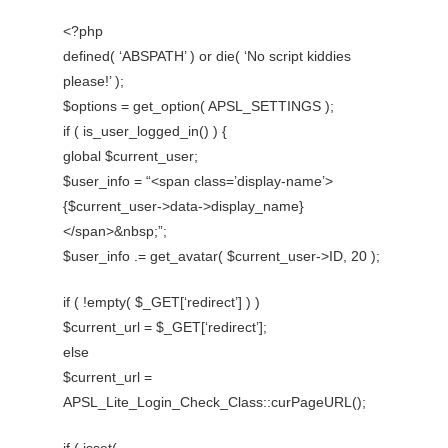
<?php
defined( ‘ABSPATH’ ) or die( ‘No script kiddies
please!’ );
$options = get_option( APSL_SETTINGS );
if ( is_user_logged_in() ) {
global $current_user;
$user_info = “<span class=’display-name’>
{$current_user->data->display_name}
</span>&nbsp;”;
$user_info .= get_avatar( $current_user->ID, 20 );
if ( !empty( $_GET[‘redirect’] ) )
$current_url = $_GET[‘redirect’];
else
$current_url =
APSL_Lite_Login_Check_Class::curPageURL();