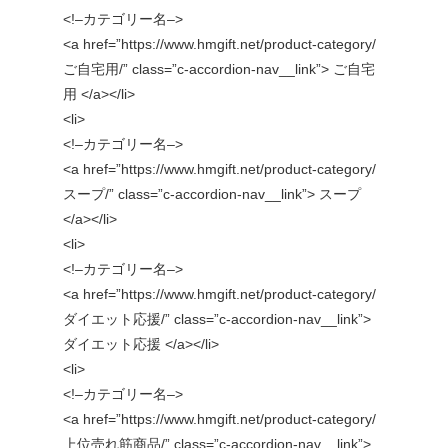
<!–カテゴリー名–>
<a href=”https://www.hmgift.net/product-category/
ご自宅用/” class=”c-accordion-nav__link”> ご自宅
用 </a></li>
<li>
<!–カテゴリー名–>
<a href=”https://www.hmgift.net/product-category/
スープ/” class=”c-accordion-nav__link”> スープ
</a></li>
<li>
<!–カテゴリー名–>
<a href=”https://www.hmgift.net/product-category/
ダイエット応援/” class=”c-accordion-nav__link”>
ダイエット応援 </a></li>
<li>
<!–カテゴリー名–>
<a href=”https://www.hmgift.net/product-category/
上位売れ筋商品/” class=”c-accordion-nav__link”>