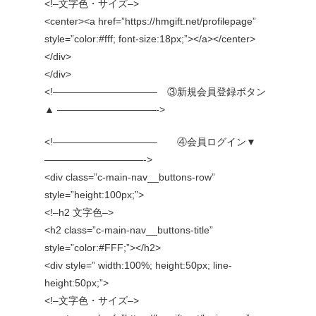
<!–文字色・サイズ–>
<center><a href=”https://hmgift.net/profilepage”
style=”color:#fff; font-size:18px;”></a></center>
</div>
</div>
<!——————————– ③新規会員登録ボタン
▲ ——————————->
<!——————————– ④会員ログイン▼
——————————->
<div class=”c-main-nav__buttons-row”
style=”height:100px;”>
<!–h2 文字色–>
<h2 class=”c-main-nav__buttons-title”
style=”color:#FFF;”></h2>
<div style=” width:100%; height:50px; line-
height:50px;”>
<!–文字色・サイズ–>