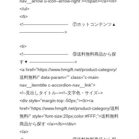
nav__arrow u-icon–arrow-right”></span></a></li>
</ul>
</li>
<!——————————- ⑦ホットコンテンツ▲
——————————->
<li>
<!——————————- ⑨送料無料商品から探
す▼ ——————————->
<a href=”https://www.hmgift.net/product-category/
送料無料/” data-param=”” class=”c-main-
nav__itemtitle c-accordion-nav__link”>
<!–見出しタイトル–><!–文字色・サイズ–>
<div style=”margin-top:-50px;”><b><a
href=”https://www.hmgift.net/product-category/送料
無料/” style=”font-size:20px;color:#FFF;”>送料無料
商品から探す </a></b></div>
</a>