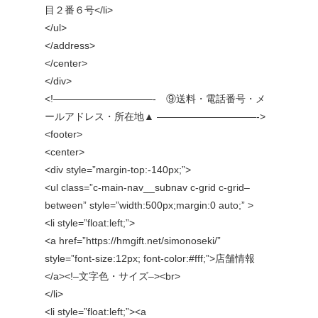
目２番６号</li>
</ul>
</address>
</center>
</div>
<!——————————- ⑨送料・電話番号・メ
ールアドレス・所在地▲ ——————————->
<footer>
<center>
<div style=”margin-top:-140px;”>
<ul class=”c-main-nav__subnav c-grid c-grid–
between” style=”width:500px;margin:0 auto;” >
<li style=”float:left;”>
<a href=”https://hmgift.net/simonoseki/”
style=”font-size:12px; font-color:#fff;”>店舗情報
</a><!–文字色・サイズ–><br>
</li>
<li style=”float:left;”><a