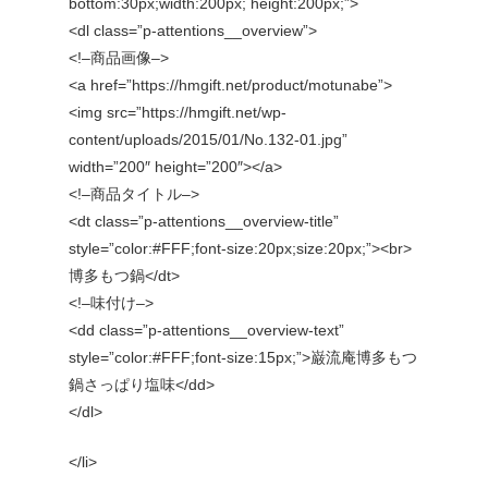
bottom:30px;width:200px; height:200px;”>
<dl class=”p-attentions__overview”>
<!–商品画像–>
<a href=”https://hmgift.net/product/motunabe”>
<img src=”https://hmgift.net/wp-
content/uploads/2015/01/No.132-01.jpg”
width=”200″ height=”200″></a>
<!–商品タイトル–>
<dt class=”p-attentions__overview-title”
style=”color:#FFF;font-size:20px;size:20px;”><br>
博多もつ鍋</dt>
<!–味付け–>
<dd class=”p-attentions__overview-text”
style=”color:#FFF;font-size:15px;”>巌流庵博多もつ
鍋さっぱり塩味</dd>
</dl>
</li>