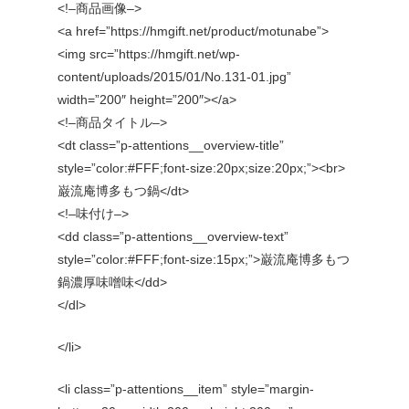
<!–商品画像–>
<a href=”https://hmgift.net/product/motunabe”>
<img src=”https://hmgift.net/wp-
content/uploads/2015/01/No.131-01.jpg”
width=”200″ height=”200″></a>
<!–商品タイトル–>
<dt class=”p-attentions__overview-title”
style=”color:#FFF;font-size:20px;size:20px;”><br>
巌流庵博多もつ鍋</dt>
<!–味付け–>
<dd class=”p-attentions__overview-text”
style=”color:#FFF;font-size:15px;”>巌流庵博多もつ
鍋濃厚味噌味</dd>
</dl>
</li>
<li class=”p-attentions__item” style=”margin-