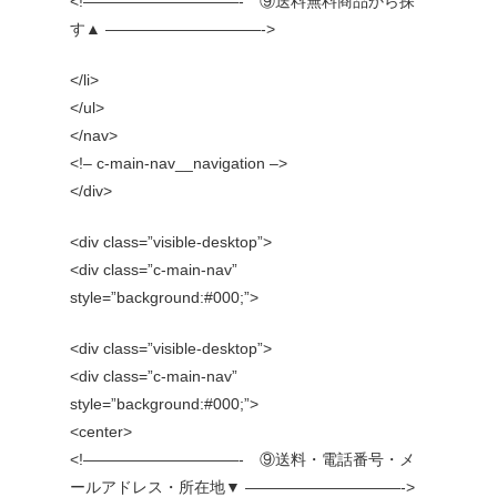
<!——————————- ⑨送料無料商品から探
す▲ ——————————->
</li>
</ul>
</nav>
<!– c-main-nav__navigation –>
</div>
<div class=”visible-desktop”>
<div class=”c-main-nav”
style=”background:#000;”>
<div class=”visible-desktop”>
<div class=”c-main-nav”
style=”background:#000;”>
<center>
<!——————————- ⑨送料・電話番号・メ
ールアドレス・所在地▼ ——————————->