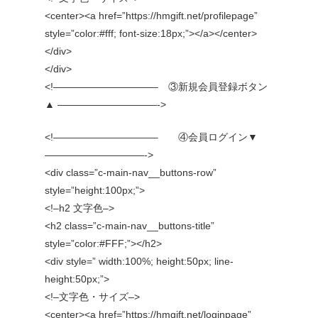
<center><a href=”https://hmgift.net/profilepage”
style=”color:#fff; font-size:18px;”></a></center>
</div>
</div>
<!——————————– ③新規会員登録ボタン
▲ ——————————->
<!——————————– ④会員ログイン▼
——————————->
<div class=”c-main-nav__buttons-row”
style=”height:100px;”>
<!–h2 文字色–>
<h2 class=”c-main-nav__buttons-title”
style=”color:#FFF;”></h2>
<div style=” width:100%; height:50px; line-
height:50px;”>
<!–文字色・サイズ–>
<center><a href=”https://hmgift.net/loginpage”