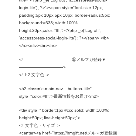
title=”<?php _e(‘Log out’, ‘accesspress-social-
login-lite’); ?>”><span style=”font-size:12px;
padding:5px 10px 5px 10px; border-radius:5px;
background:#333; width:100%;
height:20px;color:#fff;”><?php _e(‘Log off’,
‘accesspress-social-login-lite’); ?></span> </b>
</a></div><br><br>
<!——————————– ⑤メルマガ登録▼
——————————->
<!–h2 文字色–>
<h2 class=”c-main-nav__buttons-title”
style=”color:#fff;”>最新情報をお届け</h2>
<div style=” border:1px #ccc solid; width:100%;
height:50px; line-height:50px;”>
<!–文字色・サイズ–>
<center><a href=”https://hmgift.net/メルマガ登録画