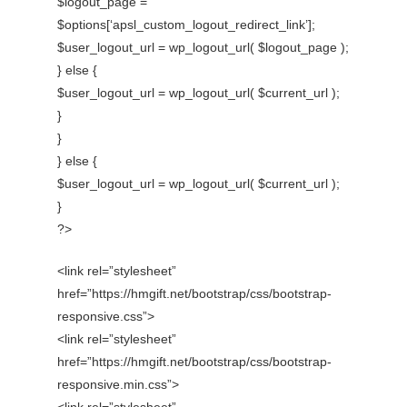
$logout_page =
$options[‘apsl_custom_logout_redirect_link’];
$user_logout_url = wp_logout_url( $logout_page );
} else {
$user_logout_url = wp_logout_url( $current_url );
}
}
} else {
$user_logout_url = wp_logout_url( $current_url );
}
?>
<link rel=”stylesheet”
href=”https://hmgift.net/bootstrap/css/bootstrap-
responsive.css”>
<link rel=”stylesheet”
href=”https://hmgift.net/bootstrap/css/bootstrap-
responsive.min.css”>