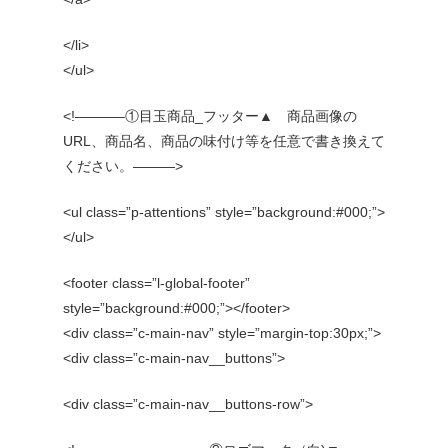
</li>
</ul>
<!———–①目玉商品_フッター▲ 商品画像の
URL、商品名、商品の味付け等を任意で書き換えて
ください。———>
<ul class=”p-attentions” style=”background:#000;”>
</ul>
<footer class=”l-global-footer”
style=”background:#000;”></footer>
<div class=”c-main-nav” style=”margin-top:30px;”>
<div class=”c-main-nav__buttons”>
<div class=”c-main-nav__buttons-row”>