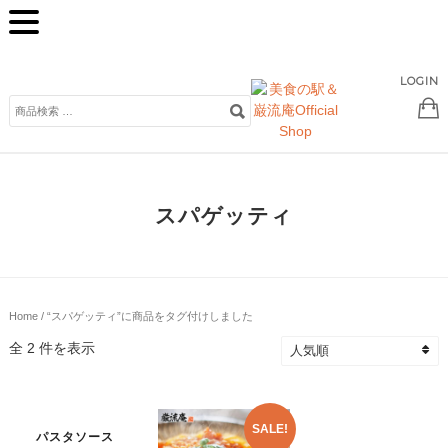
LOGIN
検
索
対
象:
スパゲッティ
Home
/ “スパゲッティ”に商品をタグ付けしました
全 2 件を表示
SALE!
パスタソース