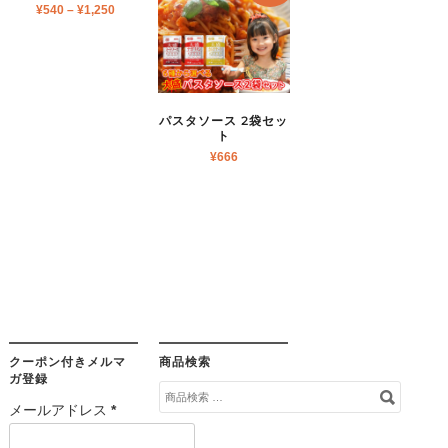
¥
540
–
¥
1,250
パスタソース 2袋セッ
ト
¥
666
クーポン付きメルマ
商品検索
ガ登録
検
メールアドレス
*
索
対