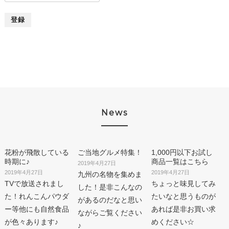
象:
News
花粉が飛散している
ご当地グルメ特集！
1,000円以下お試し
時期に♪
商品一覧はこちら
2019年4月27日
2019年4月27日
2019年4月27日
九州の名物を集めま
TVで放送されまし
ちょっと味見してみ
した！是非こんなの
た！れんこんパウダ
たいなと思うものが
があるのだなと思い
ー等他にも自然食品
あれば是非お買い求
ながらご覧ください
が色々あります♪
めください☆
♪