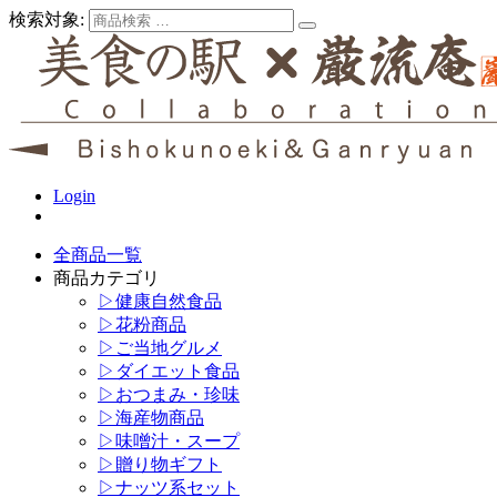
検索対象:
Login
全商品一覧
商品カテゴリ
▷健康自然食品
▷花粉商品
▷ご当地グルメ
▷ダイエット食品
▷おつまみ・珍味
▷海産物商品
▷味噌汁・スープ
▷贈り物ギフト
▷ナッツ系セット