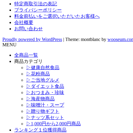
特定商取引法の表記
プライバシーポリシー
料金前払いをご選択いただいたお客様へ
会社概要
お問い合わせ
Proudly powered by WordPress
|
Theme: montblanc by
wooseum.co
MENU
全商品一覧
商品カテゴリ
▷健康自然食品
▷花粉商品
▷ご当地グルメ
▷ダイエット食品
▷おつまみ・珍味
▷海産物商品
▷味噌汁・スープ
▷贈り物ギフト
▷ナッツ系セット
▷1,000円から2,000円商品
ランキング１位獲得商品