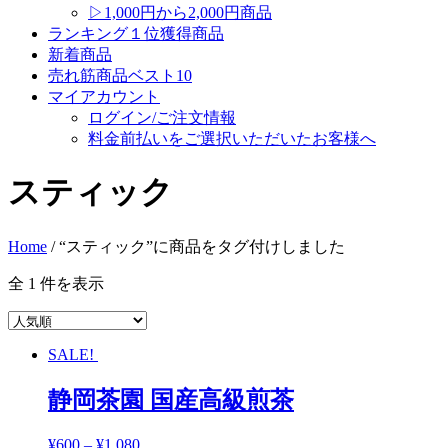
▷1,000円から2,000円商品
ランキング１位獲得商品
新着商品
売れ筋商品ベスト10
マイアカウント
ログイン/ご注文情報
料金前払いをご選択いただいたお客様へ
スティック
Home
/ “スティック”に商品をタグ付けしました
全 1 件を表示
SALE!
静岡茶園 国産高級煎茶
¥
600
–
¥
1,080